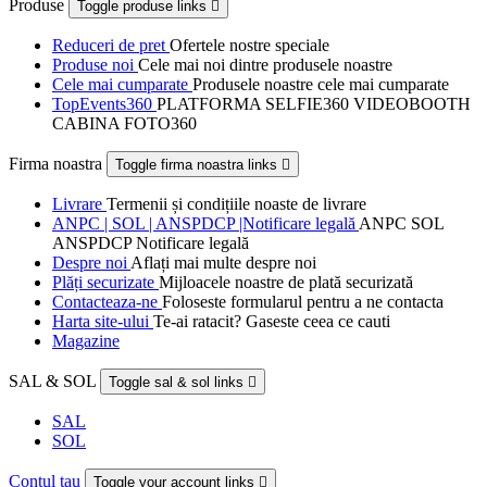
Produse
Toggle produse links

Reduceri de pret
Ofertele nostre speciale
Produse noi
Cele mai noi dintre produsele noastre
Cele mai cumparate
Produsele noastre cele mai cumparate
TopEvents360
PLATFORMA SELFIE360 VIDEOBOOTH
CABINA FOTO360
Firma noastra
Toggle firma noastra links

Livrare
Termenii și condițiile noaste de livrare
ANPC | SOL | ANSPDCP |Notificare legală
ANPC SOL
ANSPDCP Notificare legală
Despre noi
Aflați mai multe despre noi
Plăți securizate
Mijloacele noastre de plată securizată
Contacteaza-ne
Foloseste formularul pentru a ne contacta
Harta site-ului
Te-ai ratacit? Gaseste ceea ce cauti
Magazine
SAL & SOL
Toggle sal & sol links

SAL
SOL
Contul tau
Toggle your account links
