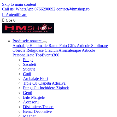
Skip to main content
Call us: WhatsApp 0766290092 contact@hmshop.ro

Autentificare

Cos
0
Produsele noastre
Ambalaje
Handmade
Rame Foto
Gifts
Articole Sublimare
Obiecte Religioase
Crăciun
Aromaterapie
Articole
Personalizate
TopEvents360
Pungi
Saculeti
Sticlute
Cutii
Ambalaje Flori
Tiple Cu Clapeta Adeziva
Pungi Cu Inchidere Ziplock
Genti
Bile-Margele
Accesorii
Distantiere-Treceri
Benzi Decorative
Magneti