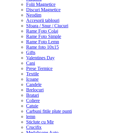
Folii Magnetice
Discuri Magnetice
Neodim
Accesorii tablouri
Sfoara / Snur / Ciucuri
Rame Foto Colaj
Rame Foto Simple
Rame Foto Lemn
Rame foto 10x15
Gifts
Valentines Day
Cani
Prese Termice
Textile
Icoane
Candele
Brelocuri
Bratari
Coliere
Catuie
Carbuni fitile plute punti
lemn
Sticlute cu Mir
Crucifix
Medalioane Auto