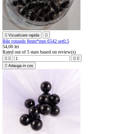

Vizualizare rapida

Bile rotunde 8mm*mm 6542 set0.5
54,00 lei
Rated
out of 5 stars based on
review(s)





Adauga in cos