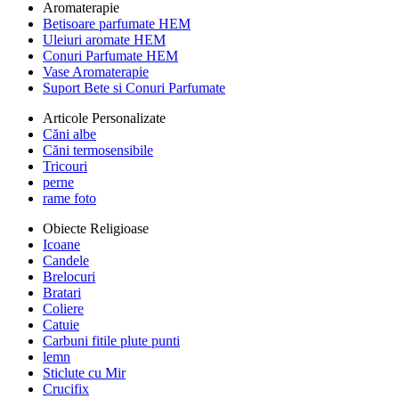
Aromaterapie
Betisoare parfumate HEM
Uleiuri aromate HEM
Conuri Parfumate HEM
Vase Aromaterapie
Suport Bete si Conuri Parfumate
Articole Personalizate
Căni albe
Căni termosensibile
Tricouri
perne
rame foto
Obiecte Religioase
Icoane
Candele
Brelocuri
Bratari
Coliere
Catuie
Carbuni fitile plute punti
lemn
Sticlute cu Mir
Crucifix