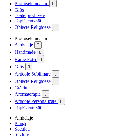
Produsele noastre

Gifts
Toate produsele
TopEvents360
Obiecte Religioase

Produsele noastre
Ambalaje

Handmade

Rame Foto

Gifts

Articole Sublimare

Obiecte Religioase

Crăciun
Aromaterapie

Articole Personalizate

TopEvents360
Ambalaje
Pungi
Saculeti
Sticlute