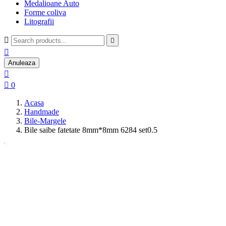
Medalioane Auto
Forme coliva
Litografii



Anuleaza


0
Acasa
Handmade
Bile-Margele
Bile saibe fatetate 8mm*8mm 6284 set0.5