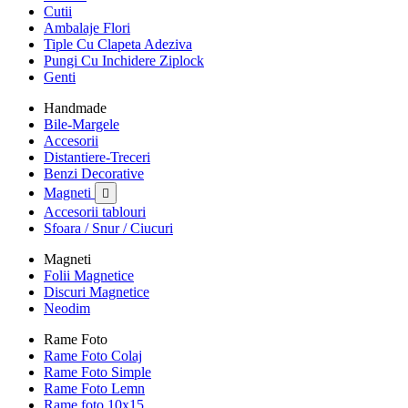
Cutii
Ambalaje Flori
Tiple Cu Clapeta Adeziva
Pungi Cu Inchidere Ziplock
Genti
Handmade
Bile-Margele
Accesorii
Distantiere-Treceri
Benzi Decorative
Magneti

Accesorii tablouri
Sfoara / Snur / Ciucuri
Magneti
Folii Magnetice
Discuri Magnetice
Neodim
Rame Foto
Rame Foto Colaj
Rame Foto Simple
Rame Foto Lemn
Rame foto 10x15