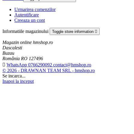
Urmarirea comenzilor
Autentificare
Creeaza un cont
Informatiile magazinului
Toggle store information

Magazin online hmshop.ro
Dascalesti
Buzau
România RO 127496

WhatsApp 0766290092 contact@hmshop.ro
© 2026 - DRAWNAN TEAM SRL - hmshop.ro
Se incarca...
Inapoi la inceput