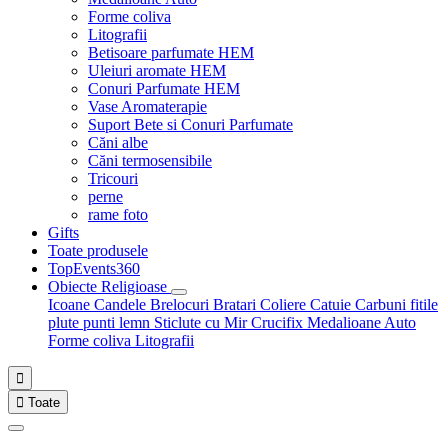
Forme coliva
Litografii
Betisoare parfumate HEM
Uleiuri aromate HEM
Conuri Parfumate HEM
Vase Aromaterapie
Suport Bete si Conuri Parfumate
Căni albe
Căni termosensibile
Tricouri
perne
rame foto
Gifts
Toate produsele
TopEvents360
Obiecte Religioase
Icoane
Candele
Brelocuri
Bratari
Coliere
Catuie
Carbuni fitile
plute punti
lemn
Sticlute cu Mir
Crucifix
Medalioane Auto
Forme coliva
Litografii


Toate