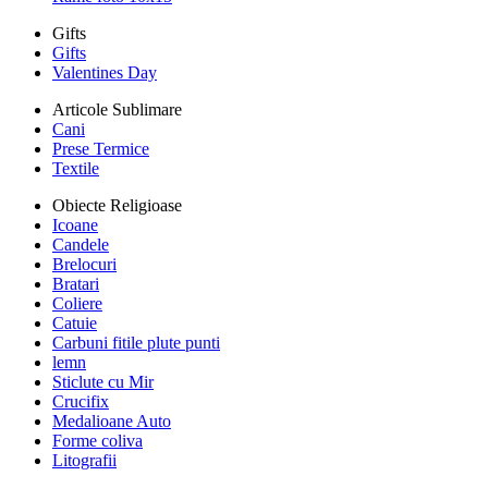
Gifts
Gifts
Valentines Day
Articole Sublimare
Cani
Prese Termice
Textile
Obiecte Religioase
Icoane
Candele
Brelocuri
Bratari
Coliere
Catuie
Carbuni fitile plute punti
lemn
Sticlute cu Mir
Crucifix
Medalioane Auto
Forme coliva
Litografii