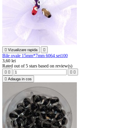

Vizualizare rapida

Bile ovale 15mm*7mm 6064 set100
3,60 lei
Rated
out of 5 stars based on
review(s)





Adauga in cos