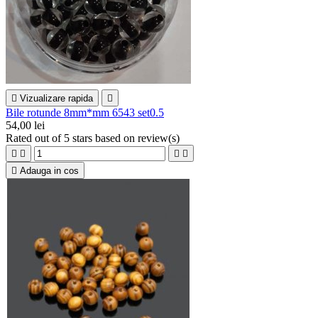

Vizualizare rapida

Bile rotunde 8mm*mm 6543 set0.5
54,00 lei
Rated
out of 5 stars based on
review(s)





Adauga in cos