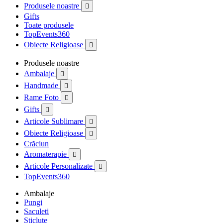
Produsele noastre

Gifts
Toate produsele
TopEvents360
Obiecte Religioase

Produsele noastre
Ambalaje

Handmade

Rame Foto

Gifts

Articole Sublimare

Obiecte Religioase

Crăciun
Aromaterapie

Articole Personalizate

TopEvents360
Ambalaje
Pungi
Saculeti
Sticlute