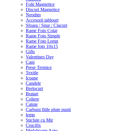
Folii Magnetice
Discuri Magnetice
Neodim
Accesorii tablouri
Sfoara / Snur / Ciucuri
Rame Foto Colaj
Rame Foto Simple
Rame Foto Lemn
Rame foto 10x15
Gifts
Valentines Day
Cani
Prese Termice
Textile
Icoane
Candele
Brelocuri
Bratari
Coliere
Catuie
Carbuni fitile plute punti
lemn
Sticlute cu Mir
Crucifix
Medalioane Auto