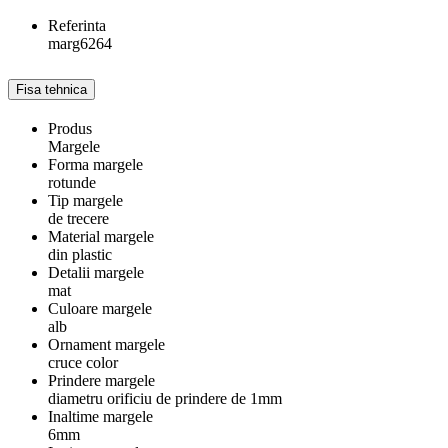
Referinta
marg6264
Fisa tehnica
Produs
Margele
Forma margele
rotunde
Tip margele
de trecere
Material margele
din plastic
Detalii margele
mat
Culoare margele
alb
Ornament margele
cruce color
Prindere margele
diametru orificiu de prindere de 1mm
Inaltime margele
6mm