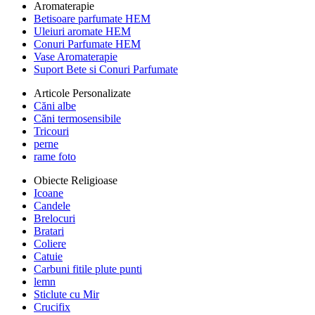
Aromaterapie
Betisoare parfumate HEM
Uleiuri aromate HEM
Conuri Parfumate HEM
Vase Aromaterapie
Suport Bete si Conuri Parfumate
Articole Personalizate
Căni albe
Căni termosensibile
Tricouri
perne
rame foto
Obiecte Religioase
Icoane
Candele
Brelocuri
Bratari
Coliere
Catuie
Carbuni fitile plute punti
lemn
Sticlute cu Mir
Crucifix