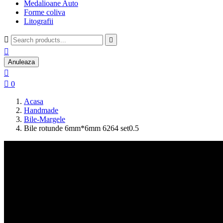
Medalioane Auto
Forme coliva
Litografii



Anuleaza


0
Acasa
Handmade
Bile-Margele
Bile rotunde 6mm*6mm 6264 set0.5