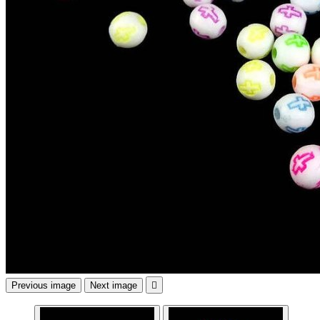
Previous image
Next image
