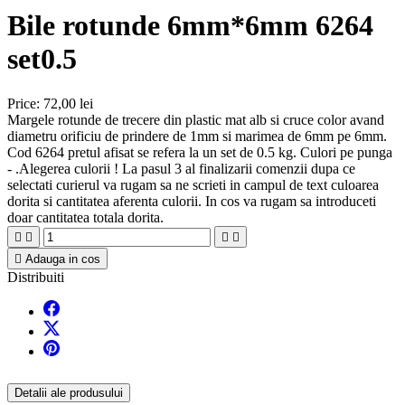
Bile rotunde 6mm*6mm 6264
set0.5
Price:
72,00 lei
Margele rotunde de trecere din plastic mat alb si cruce color avand
diametru orificiu de prindere de 1mm si marimea de 6mm pe 6mm.
Cod 6264 pretul afisat se refera la un set de 0.5 kg. Culori pe punga
- .Alegerea culorii ! La pasul 3 al finalizarii comenzii dupa ce
selectati curierul va rugam sa ne scrieti in campul de text culoarea
dorita si cantitatea aferenta culorii. In cos va rugam sa introduceti
doar cantitatea totala dorita.





Adauga in cos
Distribuiti
Detalii ale produsului