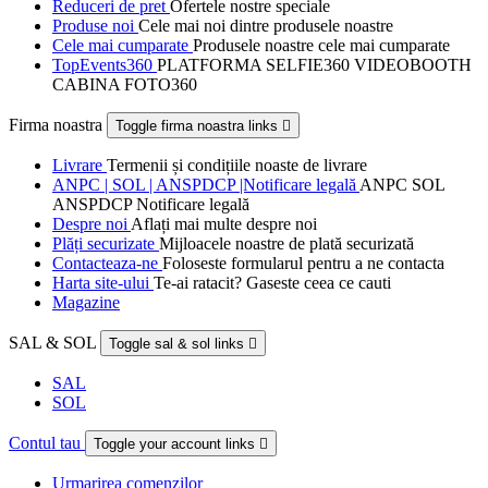
Reduceri de pret
Ofertele nostre speciale
Produse noi
Cele mai noi dintre produsele noastre
Cele mai cumparate
Produsele noastre cele mai cumparate
TopEvents360
PLATFORMA SELFIE360 VIDEOBOOTH
CABINA FOTO360
Firma noastra
Toggle firma noastra links

Livrare
Termenii și condițiile noaste de livrare
ANPC | SOL | ANSPDCP |Notificare legală
ANPC SOL
ANSPDCP Notificare legală
Despre noi
Aflați mai multe despre noi
Plăți securizate
Mijloacele noastre de plată securizată
Contacteaza-ne
Foloseste formularul pentru a ne contacta
Harta site-ului
Te-ai ratacit? Gaseste ceea ce cauti
Magazine
SAL & SOL
Toggle sal & sol links

SAL
SOL
Contul tau
Toggle your account links

Urmarirea comenzilor