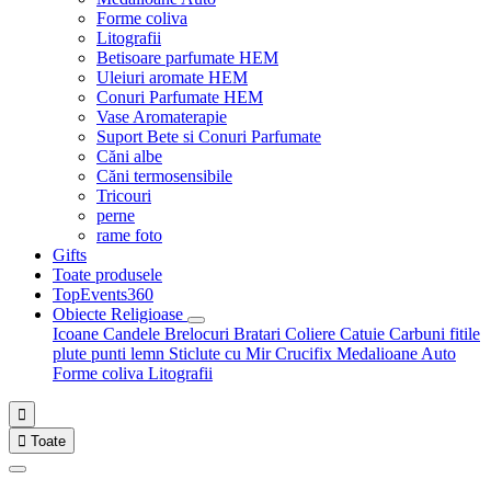
Forme coliva
Litografii
Betisoare parfumate HEM
Uleiuri aromate HEM
Conuri Parfumate HEM
Vase Aromaterapie
Suport Bete si Conuri Parfumate
Căni albe
Căni termosensibile
Tricouri
perne
rame foto
Gifts
Toate produsele
TopEvents360
Obiecte Religioase
Icoane
Candele
Brelocuri
Bratari
Coliere
Catuie
Carbuni fitile
plute punti
lemn
Sticlute cu Mir
Crucifix
Medalioane Auto
Forme coliva
Litografii


Toate