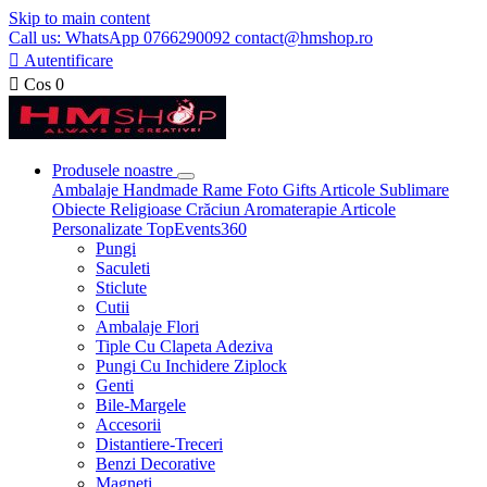
Skip to main content
Call us: WhatsApp 0766290092 contact@hmshop.ro

Autentificare

Cos
0
Produsele noastre
Ambalaje
Handmade
Rame Foto
Gifts
Articole Sublimare
Obiecte Religioase
Crăciun
Aromaterapie
Articole
Personalizate
TopEvents360
Pungi
Saculeti
Sticlute
Cutii
Ambalaje Flori
Tiple Cu Clapeta Adeziva
Pungi Cu Inchidere Ziplock
Genti
Bile-Margele
Accesorii
Distantiere-Treceri
Benzi Decorative
Magneti