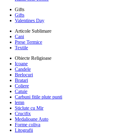
Gifts
Gifts
Valentines Day
Articole Sublimare
Cani
Prese Termice
Textile
Obiecte Religioase
Icoane
Candele
Brelocuri
Bratari
Coliere
Catuie
Carbuni fitile plute punti
lemn
Sticlute cu Mir
Crucifix
Medalioane Auto
Forme coliva
Litografii