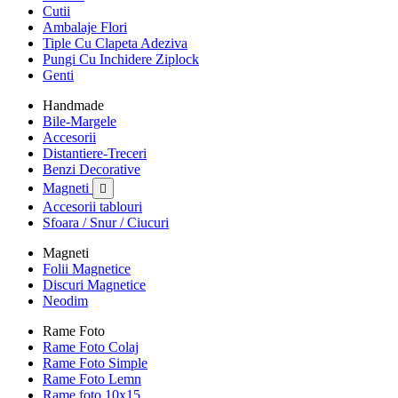
Cutii
Ambalaje Flori
Tiple Cu Clapeta Adeziva
Pungi Cu Inchidere Ziplock
Genti
Handmade
Bile-Margele
Accesorii
Distantiere-Treceri
Benzi Decorative
Magneti

Accesorii tablouri
Sfoara / Snur / Ciucuri
Magneti
Folii Magnetice
Discuri Magnetice
Neodim
Rame Foto
Rame Foto Colaj
Rame Foto Simple
Rame Foto Lemn
Rame foto 10x15