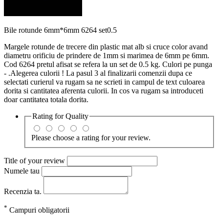
Bile rotunde 6mm*6mm 6264 set0.5
Margele rotunde de trecere din plastic mat alb si cruce color avand
diametru orificiu de prindere de 1mm si marimea de 6mm pe 6mm.
Cod 6264 pretul afisat se refera la un set de 0.5 kg. Culori pe punga
- .Alegerea culorii ! La pasul 3 al finalizarii comenzii dupa ce
selectati curierul va rugam sa ne scrieti in campul de text culoarea
dorita si cantitatea aferenta culorii. In cos va rugam sa introduceti
doar cantitatea totala dorita.
Rating for
Quality
Please choose a rating for your review.
Title of your review
Numele tau
Recenzia ta.
*
Campuri obligatorii