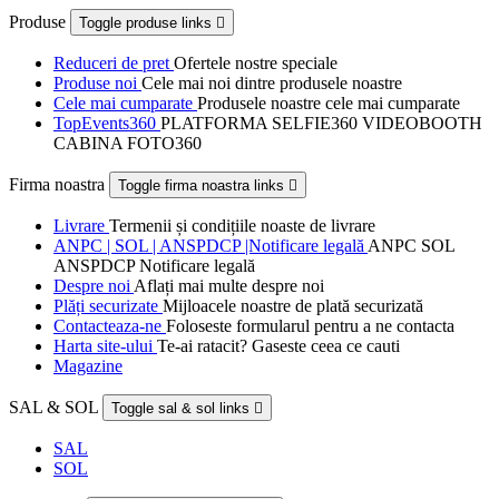
Produse
Toggle produse links

Reduceri de pret
Ofertele nostre speciale
Produse noi
Cele mai noi dintre produsele noastre
Cele mai cumparate
Produsele noastre cele mai cumparate
TopEvents360
PLATFORMA SELFIE360 VIDEOBOOTH
CABINA FOTO360
Firma noastra
Toggle firma noastra links

Livrare
Termenii și condițiile noaste de livrare
ANPC | SOL | ANSPDCP |Notificare legală
ANPC SOL
ANSPDCP Notificare legală
Despre noi
Aflați mai multe despre noi
Plăți securizate
Mijloacele noastre de plată securizată
Contacteaza-ne
Foloseste formularul pentru a ne contacta
Harta site-ului
Te-ai ratacit? Gaseste ceea ce cauti
Magazine
SAL & SOL
Toggle sal & sol links

SAL
SOL