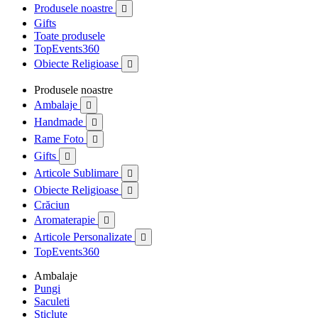
Produsele noastre

Gifts
Toate produsele
TopEvents360
Obiecte Religioase

Produsele noastre
Ambalaje

Handmade

Rame Foto

Gifts

Articole Sublimare

Obiecte Religioase

Crăciun
Aromaterapie

Articole Personalizate

TopEvents360
Ambalaje
Pungi
Saculeti
Sticlute