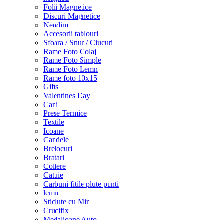
Folii Magnetice
Discuri Magnetice
Neodim
Accesorii tablouri
Sfoara / Snur / Ciucuri
Rame Foto Colaj
Rame Foto Simple
Rame Foto Lemn
Rame foto 10x15
Gifts
Valentines Day
Cani
Prese Termice
Textile
Icoane
Candele
Brelocuri
Bratari
Coliere
Catuie
Carbuni fitile plute punti
lemn
Sticlute cu Mir
Crucifix
Medalioane Auto