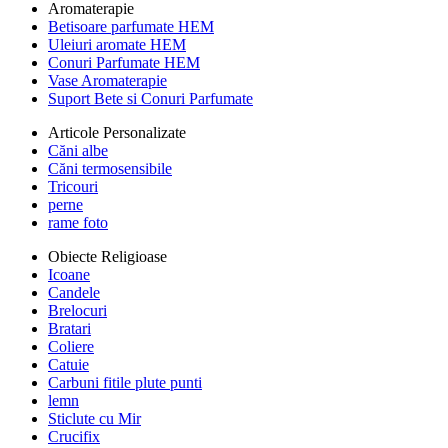
Aromaterapie
Betisoare parfumate HEM
Uleiuri aromate HEM
Conuri Parfumate HEM
Vase Aromaterapie
Suport Bete si Conuri Parfumate
Articole Personalizate
Căni albe
Căni termosensibile
Tricouri
perne
rame foto
Obiecte Religioase
Icoane
Candele
Brelocuri
Bratari
Coliere
Catuie
Carbuni fitile plute punti
lemn
Sticlute cu Mir
Crucifix