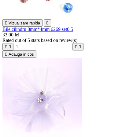

Vizualizare rapida

Bile cilindru 8mm*4mm 6269 set0.5
33,00 lei
Rated
out of 5 stars based on
review(s)





Adauga in cos