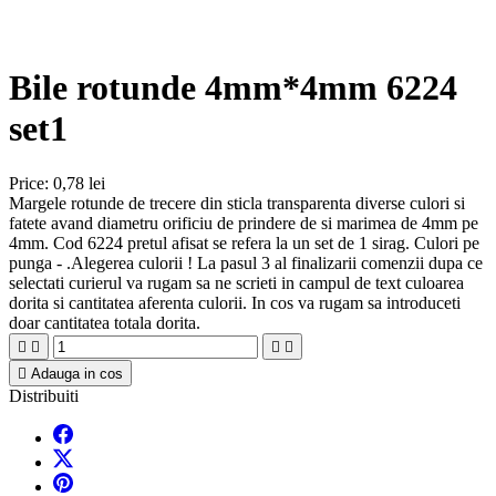
Bile rotunde 4mm*4mm 6224
set1
Price:
0,78 lei
Margele rotunde de trecere din sticla transparenta diverse culori si
fatete avand diametru orificiu de prindere de si marimea de 4mm pe
4mm. Cod 6224 pretul afisat se refera la un set de 1 sirag. Culori pe
punga - .Alegerea culorii ! La pasul 3 al finalizarii comenzii dupa ce
selectati curierul va rugam sa ne scrieti in campul de text culoarea
dorita si cantitatea aferenta culorii. In cos va rugam sa introduceti
doar cantitatea totala dorita.





Adauga in cos
Distribuiti