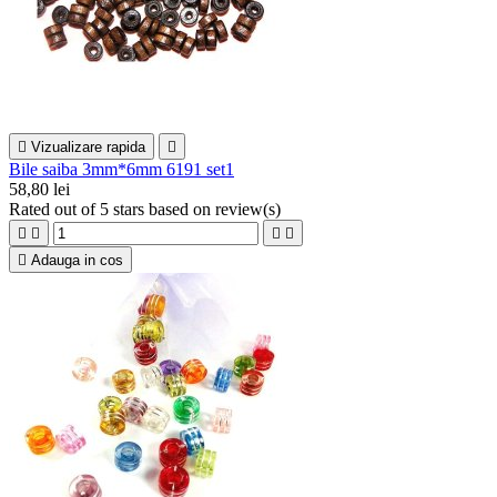

Vizualizare rapida

Bile saiba 3mm*6mm 6191 set1
58,80 lei
Rated
out of 5 stars based on
review(s)





Adauga in cos