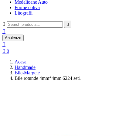
Medalioane Auto
Forme coliva
Litografii



Anuleaza


0
Acasa
Handmade
Bile-Margele
Bile rotunde 4mm*4mm 6224 set1