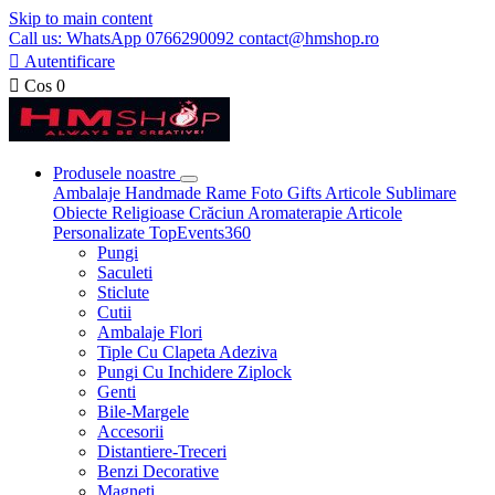
Skip to main content
Call us: WhatsApp 0766290092 contact@hmshop.ro

Autentificare

Cos
0
Produsele noastre
Ambalaje
Handmade
Rame Foto
Gifts
Articole Sublimare
Obiecte Religioase
Crăciun
Aromaterapie
Articole
Personalizate
TopEvents360
Pungi
Saculeti
Sticlute
Cutii
Ambalaje Flori
Tiple Cu Clapeta Adeziva
Pungi Cu Inchidere Ziplock
Genti
Bile-Margele
Accesorii
Distantiere-Treceri
Benzi Decorative
Magneti