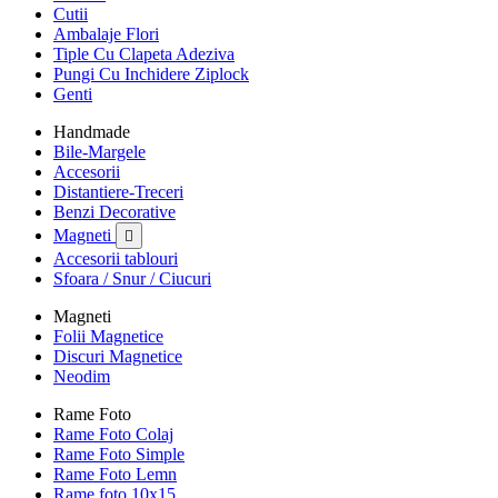
Cutii
Ambalaje Flori
Tiple Cu Clapeta Adeziva
Pungi Cu Inchidere Ziplock
Genti
Handmade
Bile-Margele
Accesorii
Distantiere-Treceri
Benzi Decorative
Magneti

Accesorii tablouri
Sfoara / Snur / Ciucuri
Magneti
Folii Magnetice
Discuri Magnetice
Neodim
Rame Foto
Rame Foto Colaj
Rame Foto Simple
Rame Foto Lemn
Rame foto 10x15