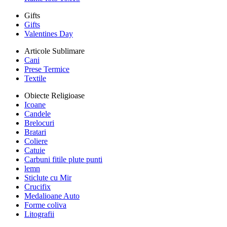
Gifts
Gifts
Valentines Day
Articole Sublimare
Cani
Prese Termice
Textile
Obiecte Religioase
Icoane
Candele
Brelocuri
Bratari
Coliere
Catuie
Carbuni fitile plute punti
lemn
Sticlute cu Mir
Crucifix
Medalioane Auto
Forme coliva
Litografii