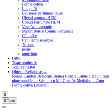
Forme coliva
Litografii
Betisoare parfumate HEM
Uleiuri aromate HEM
Conuri Parfumate HEM
Vase Aromaterapie
Suport Bete si Conuri Parfumate
Căni albe
Căni termosensibile
Tricouri
perne
rame foto
Gifts
Toate produsele
TopEvents360
Obiecte Religioase
Icoane
Candele
Brelocuri
Bratari
Coliere
Catuie
Carbuni fitile
plute punti
lemn
Sticlute cu Mir
Crucifix
Medalioane Auto
Forme coliva
Litografii


Toate