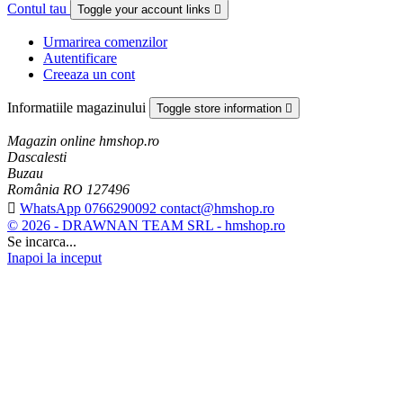
Contul tau
Toggle your account links

Urmarirea comenzilor
Autentificare
Creeaza un cont
Informatiile magazinului
Toggle store information

Magazin online hmshop.ro
Dascalesti
Buzau
România RO 127496

WhatsApp 0766290092 contact@hmshop.ro
© 2026 - DRAWNAN TEAM SRL - hmshop.ro
Se incarca...
Inapoi la inceput