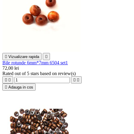

Vizualizare rapida

Bile rotunde 6mm*7mm 6504 set1
72,00 lei
Rated
out of 5 stars based on
review(s)





Adauga in cos