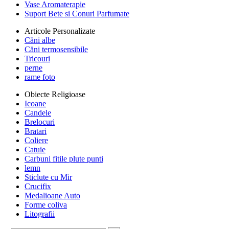
Vase Aromaterapie
Suport Bete si Conuri Parfumate
Articole Personalizate
Căni albe
Căni termosensibile
Tricouri
perne
rame foto
Obiecte Religioase
Icoane
Candele
Brelocuri
Bratari
Coliere
Catuie
Carbuni fitile plute punti
lemn
Sticlute cu Mir
Crucifix
Medalioane Auto
Forme coliva
Litografii