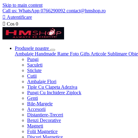
Skip to main content
Call us: WhatsApp 0766290092 contact@hmshop.ro

Autentificare

Cos
0
Produsele noastre
Ambalaje
Handmade
Rame Foto
Gifts
Articole Sublimare
Obie
Pungi
Saculeti
Sticlute
Cutii
Ambalaje Flori
Tiple Cu Clapeta Adeziva
Pungi Cu Inchidere Ziplock
Genti
Bile-Margele
Accesorii
Distantiere-Treceri
Benzi Decorative
Magneti
Folii Magnetice
Discuri Magnetice