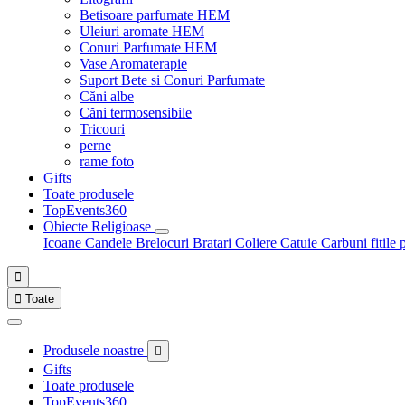
Betisoare parfumate HEM
Uleiuri aromate HEM
Conuri Parfumate HEM
Vase Aromaterapie
Suport Bete si Conuri Parfumate
Căni albe
Căni termosensibile
Tricouri
perne
rame foto
Gifts
Toate produsele
TopEvents360
Obiecte Religioase
Icoane
Candele
Brelocuri
Bratari
Coliere
Catuie
Carbuni fitile 


Toate
Produsele noastre

Gifts
Toate produsele
TopEvents360