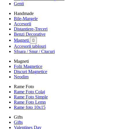
Genti
Handmade
Bile-Margele
Accesorii
Distantiere-Treceri
Benzi Decorative
Magneti

Accesorii tablouri
Sfoara / Snur / Ciucuri
Magneti
Folii Magnetice
Discuri Magnetice
Neodim
Rame Foto
Rame Foto Colaj
Rame Foto Simple
Rame Foto Lemn
Rame foto 10x15
Gifts
Gifts
Valentines Day