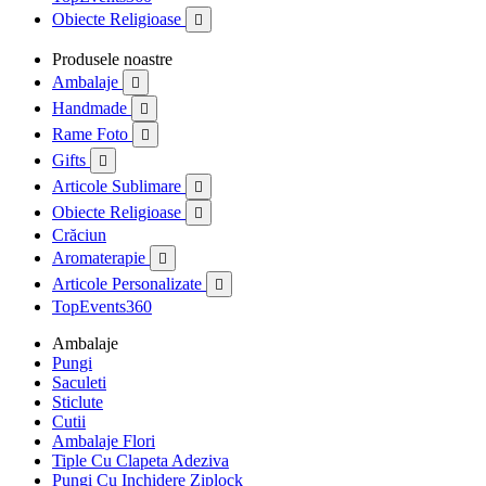
Obiecte Religioase

Produsele noastre
Ambalaje

Handmade

Rame Foto

Gifts

Articole Sublimare

Obiecte Religioase

Crăciun
Aromaterapie

Articole Personalizate

TopEvents360
Ambalaje
Pungi
Saculeti
Sticlute
Cutii
Ambalaje Flori
Tiple Cu Clapeta Adeziva
Pungi Cu Inchidere Ziplock