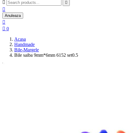



Anuleaza


0
Acasa
Handmade
Bile-Margele
Bile saiba 9mm*6mm 6152 set0.5