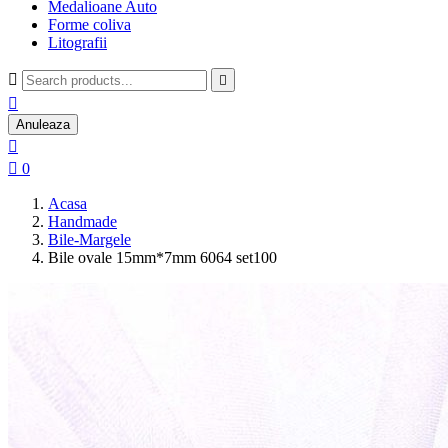
Medalioane Auto
Forme coliva
Litografii



Anuleaza


0
Acasa
Handmade
Bile-Margele
Bile ovale 15mm*7mm 6064 set100