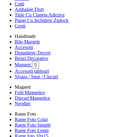
Cutii
Ambalaje Flori
Tiple Cu Clapeta Adeziva
Pungi Cu Inchidere Ziplock
Genti
Handmade
Bile-Margele
Accesorii
Distantiere-Treceri
Benzi Decorative
Magneti

Accesorii tablouri
Sfoara / Snur / Ciucuri
Magneti
Folii Magnetice
Discuri Magnetice
Neodim
Rame Foto
Rame Foto Colaj
Rame Foto Simple
Rame Foto Lemn
Rame foto 10x15