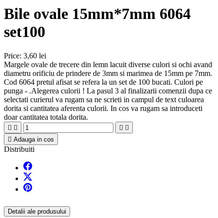
Bile ovale 15mm*7mm 6064
set100
Price:
3,60 lei
Margele ovale de trecere din lemn lacuit diverse culori si ochi avand
diametru orificiu de prindere de 3mm si marimea de 15mm pe 7mm.
Cod 6064 pretul afisat se refera la un set de 100 bucati. Culori pe
punga - .Alegerea culorii ! La pasul 3 al finalizarii comenzii dupa ce
selectati curierul va rugam sa ne scrieti in campul de text culoarea
dorita si cantitatea aferenta culorii. In cos va rugam sa introduceti
doar cantitatea totala dorita.





Adauga in cos
Distribuiti
Detalii ale produsului