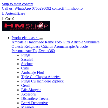
Skip to main content
Call us: WhatsApp 0766290092 contact@hmshop.ro

Autentificare

Cos
0
Produsele noastre
Ambalaje
Handmade
Rame Foto
Gifts
Articole Sublimare
Obiecte Religioase
Crăciun
Aromaterapie
Articole
Personalizate
TopEvents360
Pungi
Saculeti
Sticlute
Cutii
Ambalaje Flori
Tiple Cu Clapeta Adeziva
Pungi Cu Inchidere Ziplock
Genti
Bile-Margele
Accesorii
Distantiere-Treceri
Benzi Decorative
Magneti