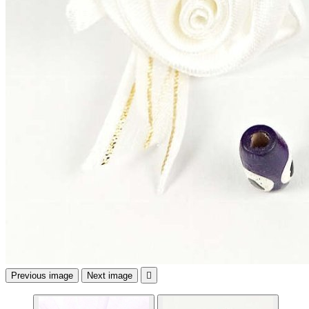
Previous image
Next image
