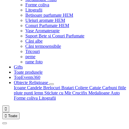
Forme coliva
Litografii
Betisoare parfumate HEM
Uleiuri aromate HEM
Conuri Parfumate HEM
Vase Aromaterapie
Suport Bete si Conuri Parfumate
Căni albe
Căni termosensibile
Tricouri
perne
rame foto
Gifts
Toate produsele
TopEvents360
Obiecte Religioase
Icoane
Candele
Brelocuri
Bratari
Coliere
Catuie
Carbuni fitile
plute punti
lemn
Sticlute cu Mir
Crucifix
Medalioane Auto
Forme coliva
Litografii


Toate