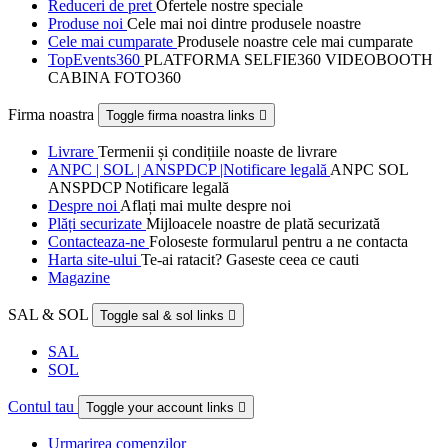
Reduceri de pret
Ofertele nostre speciale
Produse noi
Cele mai noi dintre produsele noastre
Cele mai cumparate
Produsele noastre cele mai cumparate
TopEvents360
PLATFORMA SELFIE360 VIDEOBOOTH
CABINA FOTO360
Firma noastra
Toggle firma noastra links

Livrare
Termenii și condițiile noaste de livrare
ANPC | SOL | ANSPDCP |Notificare legală
ANPC SOL
ANSPDCP Notificare legală
Despre noi
Aflați mai multe despre noi
Plăți securizate
Mijloacele noastre de plată securizată
Contacteaza-ne
Foloseste formularul pentru a ne contacta
Harta site-ului
Te-ai ratacit? Gaseste ceea ce cauti
Magazine
SAL & SOL
Toggle sal & sol links

SAL
SOL
Contul tau
Toggle your account links

Urmarirea comenzilor