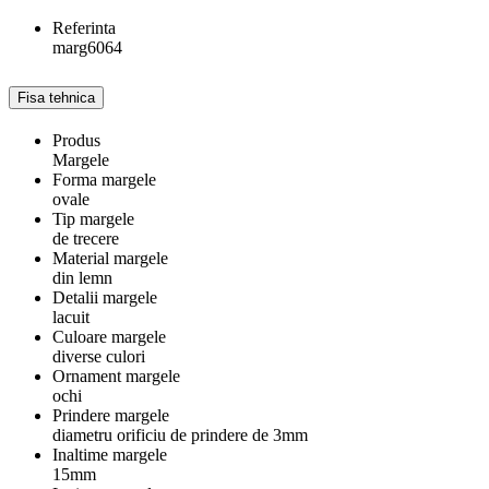
Referinta
marg6064
Fisa tehnica
Produs
Margele
Forma margele
ovale
Tip margele
de trecere
Material margele
din lemn
Detalii margele
lacuit
Culoare margele
diverse culori
Ornament margele
ochi
Prindere margele
diametru orificiu de prindere de 3mm
Inaltime margele
15mm