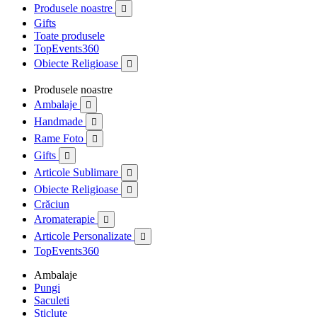
Produsele noastre

Gifts
Toate produsele
TopEvents360
Obiecte Religioase

Produsele noastre
Ambalaje

Handmade

Rame Foto

Gifts

Articole Sublimare

Obiecte Religioase

Crăciun
Aromaterapie

Articole Personalizate

TopEvents360
Ambalaje
Pungi
Saculeti
Sticlute