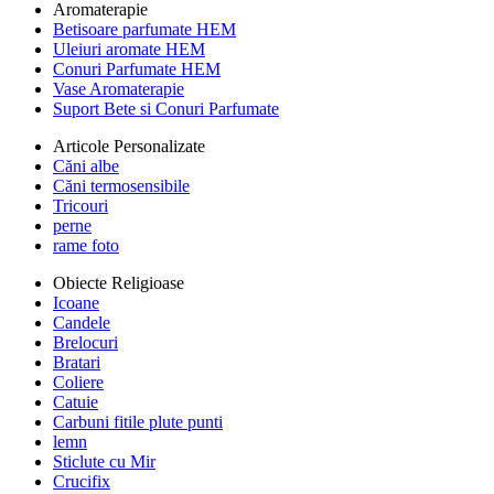
Aromaterapie
Betisoare parfumate HEM
Uleiuri aromate HEM
Conuri Parfumate HEM
Vase Aromaterapie
Suport Bete si Conuri Parfumate
Articole Personalizate
Căni albe
Căni termosensibile
Tricouri
perne
rame foto
Obiecte Religioase
Icoane
Candele
Brelocuri
Bratari
Coliere
Catuie
Carbuni fitile plute punti
lemn
Sticlute cu Mir
Crucifix