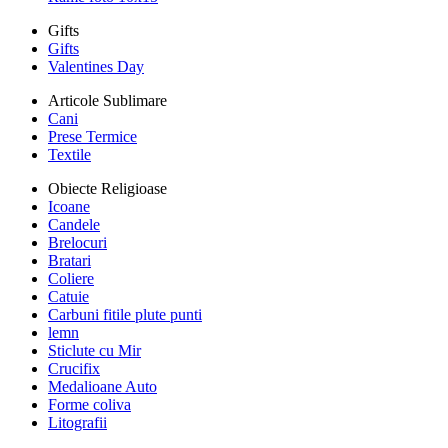
Gifts
Gifts
Valentines Day
Articole Sublimare
Cani
Prese Termice
Textile
Obiecte Religioase
Icoane
Candele
Brelocuri
Bratari
Coliere
Catuie
Carbuni fitile plute punti
lemn
Sticlute cu Mir
Crucifix
Medalioane Auto
Forme coliva
Litografii