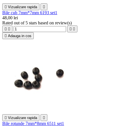

Vizualizare rapida

Bile cub 7mm*7mm 6193 set1
48,00 lei
Rated
out of 5 stars based on
review(s)





Adauga in cos

Vizualizare rapida

Bile rotunde 7mm*8mm 6511 set1