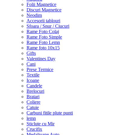
Folii Magnetice
Discuri Magnetice
Neodim
Accesorii tablouri
Sfoara / Snur / Ciucuri
Rame Foto Colaj
Rame Foto Simple
Rame Foto Lemn
Rame foto 10x15
Gifts
Valentines Day
Cani
Prese Termice
Textile
Icoane
Candele
Brelocuri
Bratari
Coliere
Catuie
Carbuni fitile plute punti
lemn
Sticlute cu Mir
Crucifix
Medalioane Auto