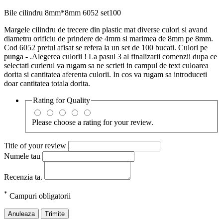
Bile cilindru 8mm*8mm 6052 set100
Margele cilindru de trecere din plastic mat diverse culori si avand
diametru orificiu de prindere de 4mm si marimea de 8mm pe 8mm.
Cod 6052 pretul afisat se refera la un set de 100 bucati. Culori pe
punga - .Alegerea culorii ! La pasul 3 al finalizarii comenzii dupa ce
selectati curierul va rugam sa ne scrieti in campul de text culoarea
dorita si cantitatea aferenta culorii. In cos va rugam sa introduceti
doar cantitatea totala dorita.
Rating for
Quality
Please choose a rating for your review.
Title of your review
Numele tau
Recenzia ta.
*
Campuri obligatorii
Anuleaza
Trimite