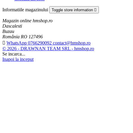
Informatiile magazinului
Toggle store information

Magazin online hmshop.ro
Dascalesti
Buzau
România RO 127496

WhatsApp 0766290092 contact@hmshop.ro
© 2026 - DRAWNAN TEAM SRL - hmshop.ro
Se incarca...
Inapoi la inceput