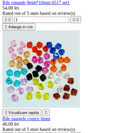
Bile rotunde 9mm*10mm 6517 set1
54,00 lei
Rated
out of 5 stars based on
review(s)





Adauga in cos

Vizualizare rapida

Bile margele conice 6mm
46,00 lei
Rated
out of 5 stars based on
review(s)