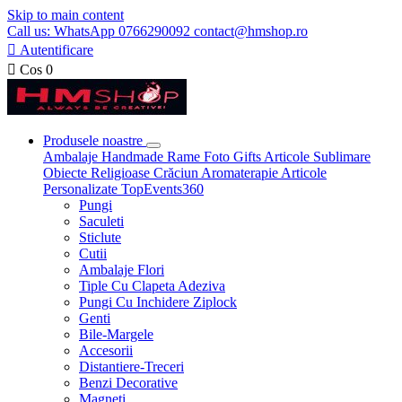
Skip to main content
Call us: WhatsApp 0766290092 contact@hmshop.ro

Autentificare

Cos
0
Produsele noastre
Ambalaje
Handmade
Rame Foto
Gifts
Articole Sublimare
Obiecte Religioase
Crăciun
Aromaterapie
Articole
Personalizate
TopEvents360
Pungi
Saculeti
Sticlute
Cutii
Ambalaje Flori
Tiple Cu Clapeta Adeziva
Pungi Cu Inchidere Ziplock
Genti
Bile-Margele
Accesorii
Distantiere-Treceri
Benzi Decorative
Magneti