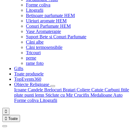
Forme coliva
Litografii
Betisoare parfumate HEM
Uleiuri aromate HEM
Conuri Parfumate HEM
Vase Aromaterapie
Suport Bete si Conuri Parfumate
Căni albe
Căni termosensibile
Tricouri
perne
rame foto
Gifts
Toate produsele
TopEvents360
Obiecte Religioase
Icoane
Candele
Brelocuri
Bratari
Coliere
Catuie
Carbuni fitile
plute punti
lemn
Sticlute cu Mir
Crucifix
Medalioane Auto
Forme coliva
Litografii


Toate