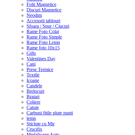
Folii Magnetice
Discuri Magnetice
Neodim
Accesorii tablouri
Sfoara / Snur / Ciucuri
Rame Foto Colaj
Rame Foto Simple
Rame Foto Lemn
Rame foto 10x15
Gifts
Valentines Day
Cani
Prese Termice
Textile
Icoane
Candele
Brelocuri
Bratari
Coliere
Catuie
Carbuni fitile plute punti
lemn
Sticlute cu Mir
Crucifix
Medalioane Auto