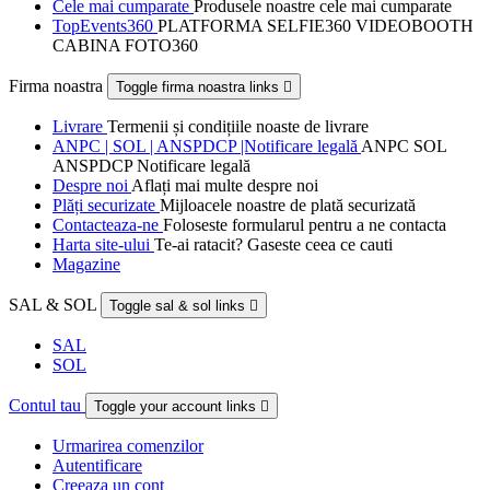
Cele mai cumparate
Produsele noastre cele mai cumparate
TopEvents360
PLATFORMA SELFIE360 VIDEOBOOTH
CABINA FOTO360
Firma noastra
Toggle firma noastra links

Livrare
Termenii și condițiile noaste de livrare
ANPC | SOL | ANSPDCP |Notificare legală
ANPC SOL
ANSPDCP Notificare legală
Despre noi
Aflați mai multe despre noi
Plăți securizate
Mijloacele noastre de plată securizată
Contacteaza-ne
Foloseste formularul pentru a ne contacta
Harta site-ului
Te-ai ratacit? Gaseste ceea ce cauti
Magazine
SAL & SOL
Toggle sal & sol links

SAL
SOL
Contul tau
Toggle your account links

Urmarirea comenzilor
Autentificare
Creeaza un cont