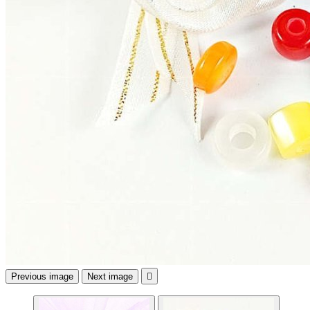
Previous image
Next image
