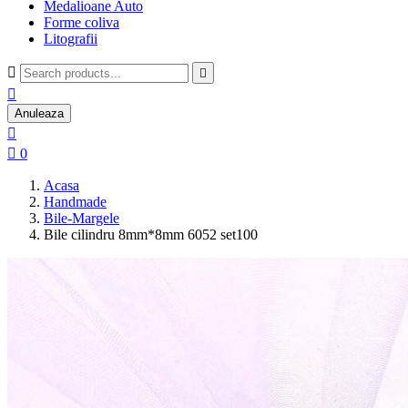
Medalioane Auto
Forme coliva
Litografii



Anuleaza


0
Acasa
Handmade
Bile-Margele
Bile cilindru 8mm*8mm 6052 set100