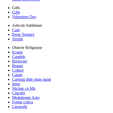
Gifts
Gifts
Valentines Day
Articole Sublimare
Cani
Prese Termice
Textile
Obiecte Religioase
Icoane
Candele
Brelocuri
Bratari
Coliere
Catuie
Carbuni fitile plute punti
lemn
Sticlute cu Mir
Crucifix
Medalioane Auto
Forme coliva
Litografii