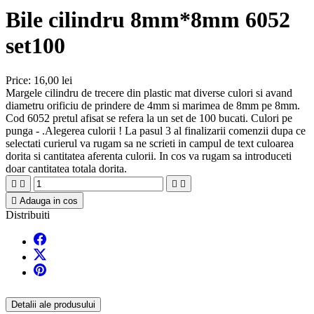
Bile cilindru 8mm*8mm 6052
set100
Price:
16,00 lei
Margele cilindru de trecere din plastic mat diverse culori si avand
diametru orificiu de prindere de 4mm si marimea de 8mm pe 8mm.
Cod 6052 pretul afisat se refera la un set de 100 bucati. Culori pe
punga - .Alegerea culorii ! La pasul 3 al finalizarii comenzii dupa ce
selectati curierul va rugam sa ne scrieti in campul de text culoarea
dorita si cantitatea aferenta culorii. In cos va rugam sa introduceti
doar cantitatea totala dorita.





Adauga in cos
Distribuiti
Detalii ale produsului