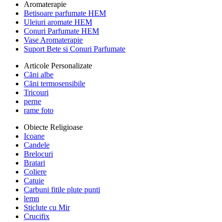
Aromaterapie
Betisoare parfumate HEM
Uleiuri aromate HEM
Conuri Parfumate HEM
Vase Aromaterapie
Suport Bete si Conuri Parfumate
Articole Personalizate
Căni albe
Căni termosensibile
Tricouri
perne
rame foto
Obiecte Religioase
Icoane
Candele
Brelocuri
Bratari
Coliere
Catuie
Carbuni fitile plute punti
lemn
Sticlute cu Mir
Crucifix