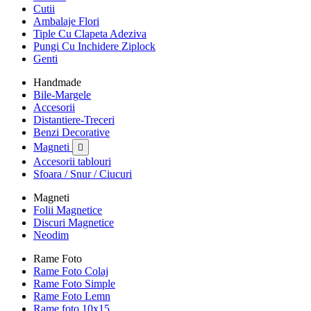
Cutii
Ambalaje Flori
Tiple Cu Clapeta Adeziva
Pungi Cu Inchidere Ziplock
Genti
Handmade
Bile-Margele
Accesorii
Distantiere-Treceri
Benzi Decorative
Magneti

Accesorii tablouri
Sfoara / Snur / Ciucuri
Magneti
Folii Magnetice
Discuri Magnetice
Neodim
Rame Foto
Rame Foto Colaj
Rame Foto Simple
Rame Foto Lemn
Rame foto 10x15