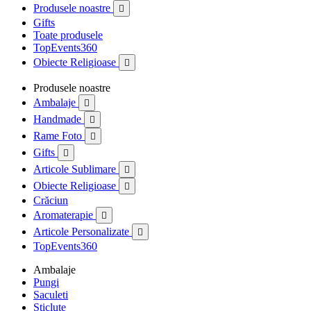
Produsele noastre

Gifts
Toate produsele
TopEvents360
Obiecte Religioase

Produsele noastre
Ambalaje

Handmade

Rame Foto

Gifts

Articole Sublimare

Obiecte Religioase

Crăciun
Aromaterapie

Articole Personalizate

TopEvents360
Ambalaje
Pungi
Saculeti
Sticlute