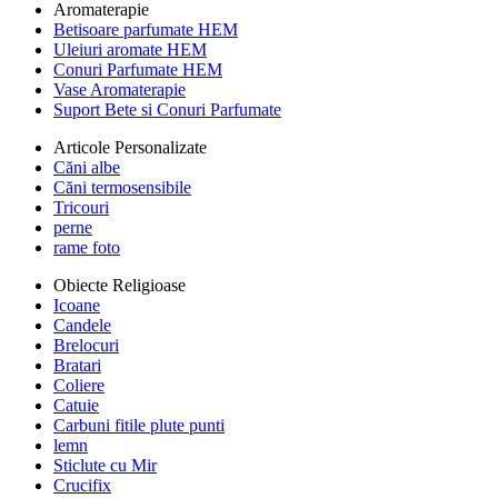
Aromaterapie
Betisoare parfumate HEM
Uleiuri aromate HEM
Conuri Parfumate HEM
Vase Aromaterapie
Suport Bete si Conuri Parfumate
Articole Personalizate
Căni albe
Căni termosensibile
Tricouri
perne
rame foto
Obiecte Religioase
Icoane
Candele
Brelocuri
Bratari
Coliere
Catuie
Carbuni fitile plute punti
lemn
Sticlute cu Mir
Crucifix