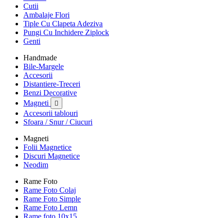
Cutii
Ambalaje Flori
Tiple Cu Clapeta Adeziva
Pungi Cu Inchidere Ziplock
Genti
Handmade
Bile-Margele
Accesorii
Distantiere-Treceri
Benzi Decorative
Magneti

Accesorii tablouri
Sfoara / Snur / Ciucuri
Magneti
Folii Magnetice
Discuri Magnetice
Neodim
Rame Foto
Rame Foto Colaj
Rame Foto Simple
Rame Foto Lemn
Rame foto 10x15