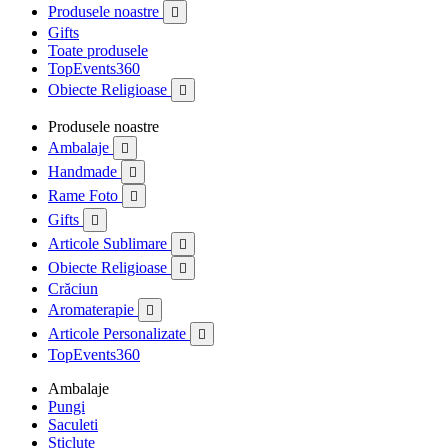
Produsele noastre

Gifts
Toate produsele
TopEvents360
Obiecte Religioase

Produsele noastre
Ambalaje

Handmade

Rame Foto

Gifts

Articole Sublimare

Obiecte Religioase

Crăciun
Aromaterapie

Articole Personalizate

TopEvents360
Ambalaje
Pungi
Saculeti
Sticlute