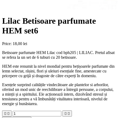
Lilac Betisoare parfumate
HEM set6
Price:
18,00 lei
Betisoare parfumate HEM Lilac cod bph205 | LILIAC. Pretul afisat
se refera la un set de 6 tuburi cu 20 betisoare.
HEM este renumit la nivel mondial pentru bețișoarele parfumate din
lemn selectat, rășini, flori și uleiuri esențiale fine, amestecate cu
pricepere cu grijă și dragoste de către experți în domeniu.
Esențele surprind calitățile vindecătoare ale plantelor si arborilor,
oferind un mod unic de reechilibrare a întregii persoane, a corpului,
a minții și a spiritului. Ele acționează intern, dizolvând stresul și
tensiunea pentru a vă îmbunătăți vitalitatea interioară, nivelul de
energie și bunăstarea.



