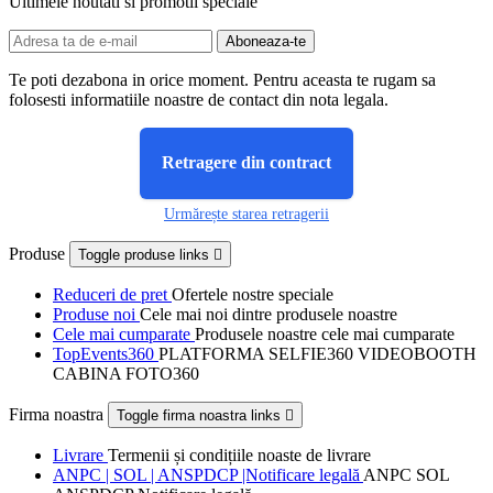
Ultimele noutati si promotii speciale
Te poti dezabona in orice moment. Pentru aceasta te rugam sa
folosesti informatiile noastre de contact din nota legala.
Retragere din contract
Urmărește starea retragerii
Produse
Toggle produse links

Reduceri de pret
Ofertele nostre speciale
Produse noi
Cele mai noi dintre produsele noastre
Cele mai cumparate
Produsele noastre cele mai cumparate
TopEvents360
PLATFORMA SELFIE360 VIDEOBOOTH
CABINA FOTO360
Firma noastra
Toggle firma noastra links

Livrare
Termenii și condițiile noaste de livrare
ANPC | SOL | ANSPDCP |Notificare legală
ANPC SOL