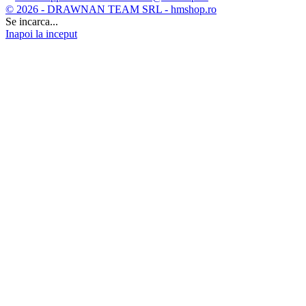
© 2026 - DRAWNAN TEAM SRL - hmshop.ro
Se incarca...
Inapoi la inceput