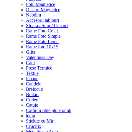
Folii Magnetice
Discuri Magnetice
Neodim
Accesorii tablouri
Sfoara / Snur / Ciucuri
Rame Foto Colaj
Rame Foto Simple
Rame Foto Lemn
Rame foto 10x15
Gifts
Valentines Day
Cani
Prese Termice
Textile
Icoane
Candele
Brelocuri
Bratari
Coliere
Catuie
Carbuni fitile plute punti
lemn
Sticlute cu Mir
Crucifix
Medalioane Auto