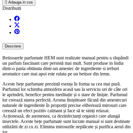

Adauga in cos
Distribuiti
Descriere
Betisoarele parfumate HEM sunt realizate manual pentru a răspândi
un parfum fascinant care persistă mai mult. Sunt produse in India
dintr-o pasta obtinuta dintr-un amestec de ingrediente si ierburi
aromatice care mai apoi este rulata pe un betisor din lemn.
Aceste bețe parfumate prezintă esența în forma sa cea mai pură.
Parfumul lor schimba atmosfera acasă sau la serviciu ori de câte ori
le aprindeti, benefice pentru meditație și o stare de liniște. Parfumul
lor creează starea perfectă. Aroma liniștitoare făcută din amestecuri
naturale de ingrediente în proporții precise eliberează mirosuri care
creează un efect pozitiv calmant și face să te simți relaxat.
Acționează, de asemenea, ca dezinfectanți organici care alungă
insectele. Aceste bețe parfumate sunt lucrate manual si sunt destinate
utilizării de zi cu zi. Elimina mirosurile neplăcute și purifica aerul din
jur.