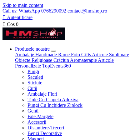
Skip to main content
Call us: WhatsApp 0766290092 contact@hmshop.ro

Autentificare

Cos
0
Produsele noastre
Ambalaje
Handmade
Rame Foto
Gifts
Articole Sublimare
Obiecte Religioase
Crăciun
Aromaterapie
Articole
Personalizate
TopEvents360
Pungi
Saculeti
Sticlute
Cutii
Ambalaje Flori
Tiple Cu Clapeta Adeziva
Pungi Cu Inchidere Ziplock
Genti
Bile-Margele
Accesorii
Distantiere-Treceri
Benzi Decorative
Magneti