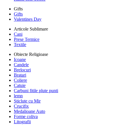
Gifts
Gifts
Valentines Day
Articole Sublimare
Cani
Prese Termice
Textile
Obiecte Religioase
Icoane
Candele
Brelocuri
Bratari
Coliere
Catuie
Carbuni fitile plute punti
lemn
Sticlute cu Mir
Crucifix
Medalioane Auto
Forme coliva
Litografii