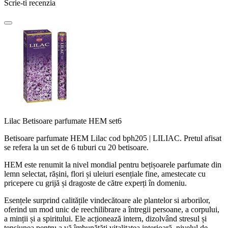
Scrie-ti recenzia
Lilac Betisoare parfumate HEM set6
Betisoare parfumate HEM Lilac cod bph205 | LILIAC. Pretul afisat
se refera la un set de 6 tuburi cu 20 betisoare.
HEM este renumit la nivel mondial pentru bețișoarele parfumate din
lemn selectat, rășini, flori și uleiuri esențiale fine, amestecate cu
pricepere cu grijă și dragoste de către experți în domeniu.
Esențele surprind calitățile vindecătoare ale plantelor si arborilor,
oferind un mod unic de reechilibrare a întregii persoane, a corpului,
a minții și a spiritului. Ele acționează intern, dizolvând stresul și
tensiunea pentru a vă îmbunătăți vitalitatea interioară, nivelul de