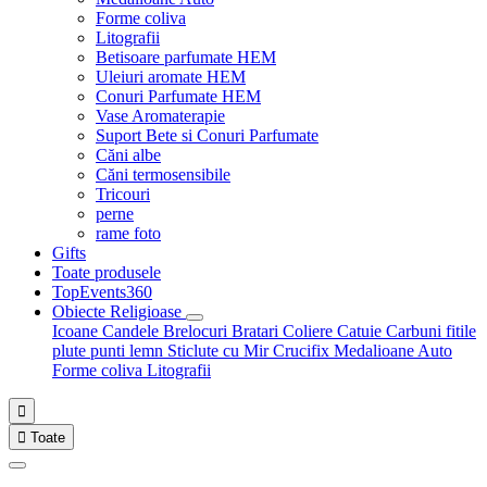
Forme coliva
Litografii
Betisoare parfumate HEM
Uleiuri aromate HEM
Conuri Parfumate HEM
Vase Aromaterapie
Suport Bete si Conuri Parfumate
Căni albe
Căni termosensibile
Tricouri
perne
rame foto
Gifts
Toate produsele
TopEvents360
Obiecte Religioase
Icoane
Candele
Brelocuri
Bratari
Coliere
Catuie
Carbuni fitile
plute punti
lemn
Sticlute cu Mir
Crucifix
Medalioane Auto
Forme coliva
Litografii


Toate