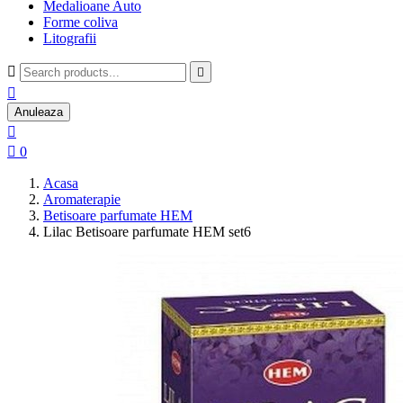
Medalioane Auto
Forme coliva
Litografii



Anuleaza


0
Acasa
Aromaterapie
Betisoare parfumate HEM
Lilac Betisoare parfumate HEM set6