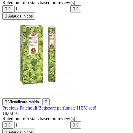
Rated
out of 5 stars based on
review(s)





Adauga in cos

Vizualizare rapida

Precious Patchouli Betisoare parfumate HEM set6
18,00 lei
Rated
out of 5 stars based on
review(s)





Adauga in cos