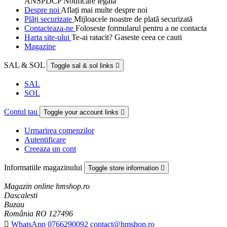
ANSPDCP Notificare legală
Despre noi
Aflați mai multe despre noi
Plăți securizate
Mijloacele noastre de plată securizată
Contacteaza-ne
Foloseste formularul pentru a ne contacta
Harta site-ului
Te-ai ratacit? Gaseste ceea ce cauti
Magazine
SAL & SOL
Toggle sal & sol links

SAL
SOL
Contul tau
Toggle your account links

Urmarirea comenzilor
Autentificare
Creeaza un cont
Informatiile magazinului
Toggle store information

Magazin online hmshop.ro
Dascalesti
Buzau
România RO 127496

WhatsApp 0766290092 contact@hmshop.ro