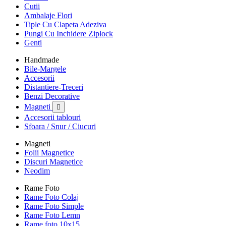
Cutii
Ambalaje Flori
Tiple Cu Clapeta Adeziva
Pungi Cu Inchidere Ziplock
Genti
Handmade
Bile-Margele
Accesorii
Distantiere-Treceri
Benzi Decorative
Magneti

Accesorii tablouri
Sfoara / Snur / Ciucuri
Magneti
Folii Magnetice
Discuri Magnetice
Neodim
Rame Foto
Rame Foto Colaj
Rame Foto Simple
Rame Foto Lemn
Rame foto 10x15