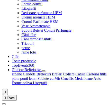
Forme coliva
Litografii
Betisoare parfumate HEM
Uleiuri aromate HEM
Conuri Parfumate HEM
Vase Aromaterapie
Suport Bete si Conuri Parfumate
Căni albe
Căni termosensibile
Tricouri
perne
rame foto
Gifts
Toate produsele
TopEvents360
Obiecte Religioase
Icoane
Candele
Brelocuri
Bratari
Coliere
Catuie
Carbuni fitile
plute punti
lemn
Sticlute cu Mir
Crucifix
Medalioane Auto
Forme coliva
Litografii


Toate