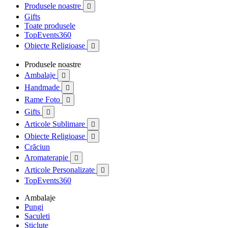
Produsele noastre

Gifts
Toate produsele
TopEvents360
Obiecte Religioase

Produsele noastre
Ambalaje

Handmade

Rame Foto

Gifts

Articole Sublimare

Obiecte Religioase

Crăciun
Aromaterapie

Articole Personalizate

TopEvents360
Ambalaje
Pungi
Saculeti
Sticlute