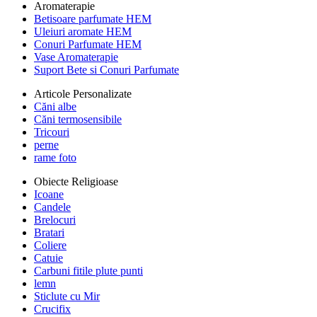
Aromaterapie
Betisoare parfumate HEM
Uleiuri aromate HEM
Conuri Parfumate HEM
Vase Aromaterapie
Suport Bete si Conuri Parfumate
Articole Personalizate
Căni albe
Căni termosensibile
Tricouri
perne
rame foto
Obiecte Religioase
Icoane
Candele
Brelocuri
Bratari
Coliere
Catuie
Carbuni fitile plute punti
lemn
Sticlute cu Mir
Crucifix