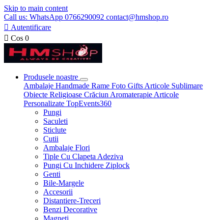
Skip to main content
Call us: WhatsApp 0766290092 contact@hmshop.ro

Autentificare

Cos
0
Produsele noastre
Ambalaje
Handmade
Rame Foto
Gifts
Articole Sublimare
Obiecte Religioase
Crăciun
Aromaterapie
Articole
Personalizate
TopEvents360
Pungi
Saculeti
Sticlute
Cutii
Ambalaje Flori
Tiple Cu Clapeta Adeziva
Pungi Cu Inchidere Ziplock
Genti
Bile-Margele
Accesorii
Distantiere-Treceri
Benzi Decorative
Magneti