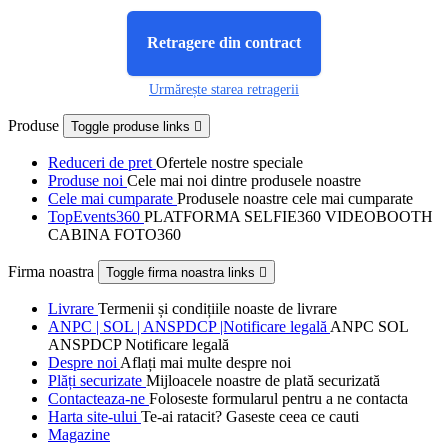
Retragere din contract
Urmărește starea retragerii
Produse
Toggle produse links

Reduceri de pret
Ofertele nostre speciale
Produse noi
Cele mai noi dintre produsele noastre
Cele mai cumparate
Produsele noastre cele mai cumparate
TopEvents360
PLATFORMA SELFIE360 VIDEOBOOTH
CABINA FOTO360
Firma noastra
Toggle firma noastra links

Livrare
Termenii și condițiile noaste de livrare
ANPC | SOL | ANSPDCP |Notificare legală
ANPC SOL
ANSPDCP Notificare legală
Despre noi
Aflați mai multe despre noi
Plăți securizate
Mijloacele noastre de plată securizată
Contacteaza-ne
Foloseste formularul pentru a ne contacta
Harta site-ului
Te-ai ratacit? Gaseste ceea ce cauti
Magazine