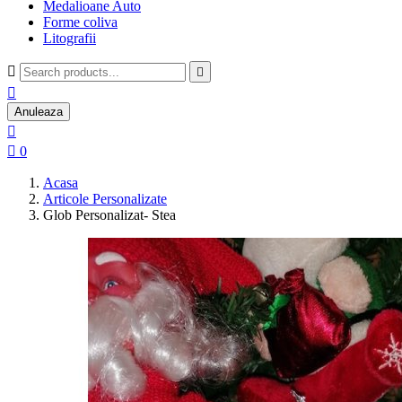
Medalioane Auto
Forme coliva
Litografii



Anuleaza


0
Acasa
Articole Personalizate
Glob Personalizat- Stea