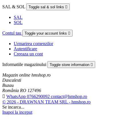
SAL & SOL
Toggle sal & sol links

SAL
SOL
Contul tau
Toggle your account links

Urmarirea comenzilor
Autentificare
Creeaza un cont
Informatiile magazinului
Toggle store information

Magazin online hmshop.ro
Dascalesti
Buzau
România RO 127496

WhatsApp 0766290092 contact@hmshop.ro
© 2026 - DRAWNAN TEAM SRL - hmshop.ro
Se incarca...
Inapoi la inceput