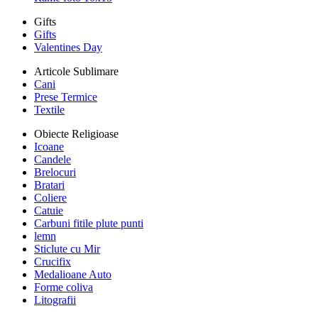
Gifts
Gifts
Valentines Day
Articole Sublimare
Cani
Prese Termice
Textile
Obiecte Religioase
Icoane
Candele
Brelocuri
Bratari
Coliere
Catuie
Carbuni fitile plute punti
lemn
Sticlute cu Mir
Crucifix
Medalioane Auto
Forme coliva
Litografii