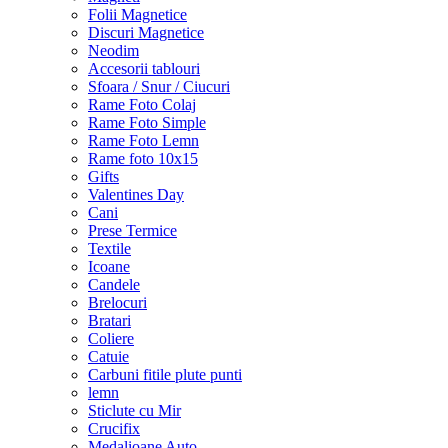
Folii Magnetice
Discuri Magnetice
Neodim
Accesorii tablouri
Sfoara / Snur / Ciucuri
Rame Foto Colaj
Rame Foto Simple
Rame Foto Lemn
Rame foto 10x15
Gifts
Valentines Day
Cani
Prese Termice
Textile
Icoane
Candele
Brelocuri
Bratari
Coliere
Catuie
Carbuni fitile plute punti
lemn
Sticlute cu Mir
Crucifix
Medalioane Auto