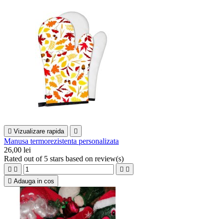

Vizualizare rapida

Manusa termorezistenta personalizata
26,00 lei
Rated
out of 5 stars based on
review(s)





Adauga in cos