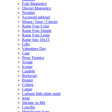
Folii Magnetice
Discuri Magnetice
Neodim
Accesorii tablouri
Sfoara / Snur / Ciucuri
Rame Foto Colaj
Rame Foto Simple
Rame Foto Lemn
Rame foto 10x15
Gifts
Valentines Day
Cani
Prese Termice
Textile
Icoane
Candele
Brelocuri
Bratari
Coliere
Catuie
Carbuni fitile plute punti
lemn
Sticlute cu Mir
Crucifix
Medalioane Auto