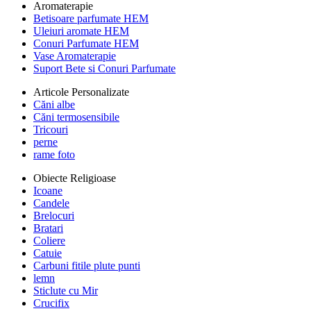
Aromaterapie
Betisoare parfumate HEM
Uleiuri aromate HEM
Conuri Parfumate HEM
Vase Aromaterapie
Suport Bete si Conuri Parfumate
Articole Personalizate
Căni albe
Căni termosensibile
Tricouri
perne
rame foto
Obiecte Religioase
Icoane
Candele
Brelocuri
Bratari
Coliere
Catuie
Carbuni fitile plute punti
lemn
Sticlute cu Mir
Crucifix