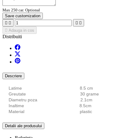
Max 250 car.
Optional
Save customization





Adauga in cos
Distribuiti
Descriere
Latime 8.5 cm
Greutate 30 grame
Diametru poza 2.1cm
Inaltime 8.5cm
Material plastic
Detalii ale produsului
Referinta