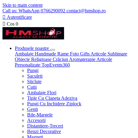
Skip to main content
Call us: WhatsApp 0766290092 contact@hmshop.ro

Autentificare

Cos
0
Produsele noastre
Ambalaje
Handmade
Rame Foto
Gifts
Articole Sublimare
Obiecte Religioase
Crăciun
Aromaterapie
Articole
Personalizate
TopEvents360
Pungi
Saculeti
Sticlute
Cutii
Ambalaje Flori
Tiple Cu Clapeta Adeziva
Pungi Cu Inchidere Ziplock
Genti
Bile-Margele
Accesorii
Distantiere-Treceri
Benzi Decorative
Magneti