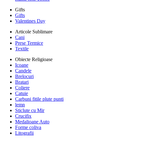
Gifts
Gifts
Valentines Day
Articole Sublimare
Cani
Prese Termice
Textile
Obiecte Religioase
Icoane
Candele
Brelocuri
Bratari
Coliere
Catuie
Carbuni fitile plute punti
lemn
Sticlute cu Mir
Crucifix
Medalioane Auto
Forme coliva
Litografii