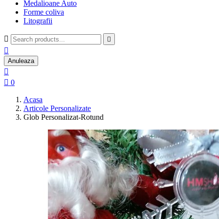
Medalioane Auto
Forme coliva
Litografii



Anuleaza


0
Acasa
Articole Personalizate
Glob Personalizat-Rotund