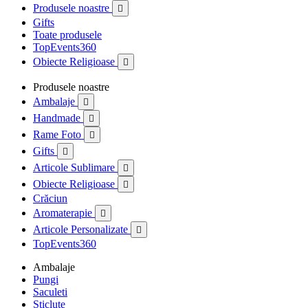
Produsele noastre

Gifts
Toate produsele
TopEvents360
Obiecte Religioase

Produsele noastre
Ambalaje

Handmade

Rame Foto

Gifts

Articole Sublimare

Obiecte Religioase

Crăciun
Aromaterapie

Articole Personalizate

TopEvents360
Ambalaje
Pungi
Saculeti
Sticlute