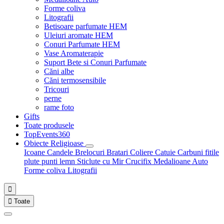
Forme coliva
Litografii
Betisoare parfumate HEM
Uleiuri aromate HEM
Conuri Parfumate HEM
Vase Aromaterapie
Suport Bete si Conuri Parfumate
Căni albe
Căni termosensibile
Tricouri
perne
rame foto
Gifts
Toate produsele
TopEvents360
Obiecte Religioase
Icoane
Candele
Brelocuri
Bratari
Coliere
Catuie
Carbuni fitile
plute punti
lemn
Sticlute cu Mir
Crucifix
Medalioane Auto
Forme coliva
Litografii


Toate