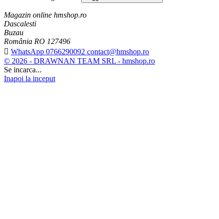
Magazin online hmshop.ro
Dascalesti
Buzau
România RO 127496

WhatsApp 0766290092 contact@hmshop.ro
© 2026 - DRAWNAN TEAM SRL - hmshop.ro
Se incarca...
Inapoi la inceput