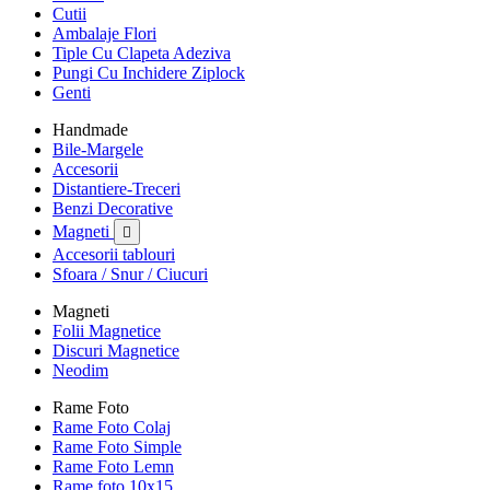
Cutii
Ambalaje Flori
Tiple Cu Clapeta Adeziva
Pungi Cu Inchidere Ziplock
Genti
Handmade
Bile-Margele
Accesorii
Distantiere-Treceri
Benzi Decorative
Magneti

Accesorii tablouri
Sfoara / Snur / Ciucuri
Magneti
Folii Magnetice
Discuri Magnetice
Neodim
Rame Foto
Rame Foto Colaj
Rame Foto Simple
Rame Foto Lemn
Rame foto 10x15