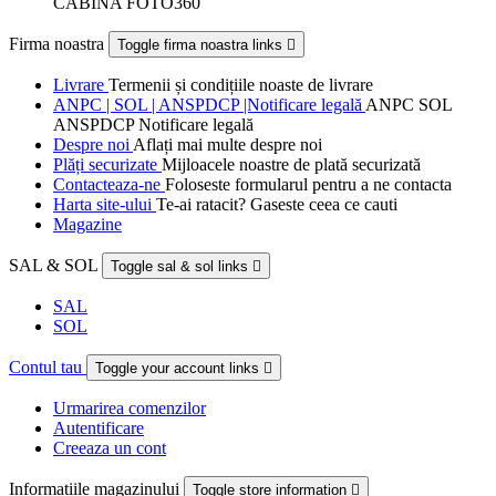
CABINA FOTO360
Firma noastra
Toggle firma noastra links

Livrare
Termenii și condițiile noaste de livrare
ANPC | SOL | ANSPDCP |Notificare legală
ANPC SOL
ANSPDCP Notificare legală
Despre noi
Aflați mai multe despre noi
Plăți securizate
Mijloacele noastre de plată securizată
Contacteaza-ne
Foloseste formularul pentru a ne contacta
Harta site-ului
Te-ai ratacit? Gaseste ceea ce cauti
Magazine
SAL & SOL
Toggle sal & sol links

SAL
SOL
Contul tau
Toggle your account links

Urmarirea comenzilor
Autentificare
Creeaza un cont
Informatiile magazinului
Toggle store information
