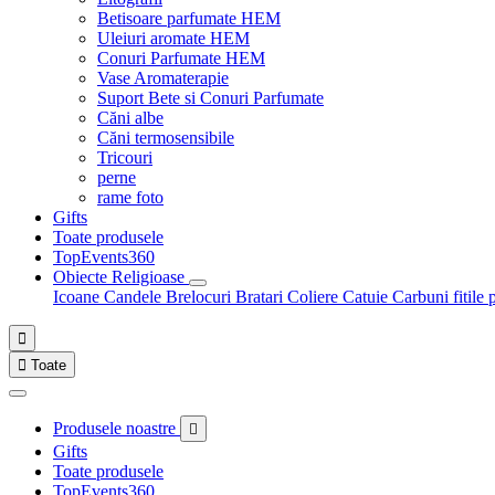
Betisoare parfumate HEM
Uleiuri aromate HEM
Conuri Parfumate HEM
Vase Aromaterapie
Suport Bete si Conuri Parfumate
Căni albe
Căni termosensibile
Tricouri
perne
rame foto
Gifts
Toate produsele
TopEvents360
Obiecte Religioase
Icoane
Candele
Brelocuri
Bratari
Coliere
Catuie
Carbuni fitile 


Toate
Produsele noastre

Gifts
Toate produsele
TopEvents360