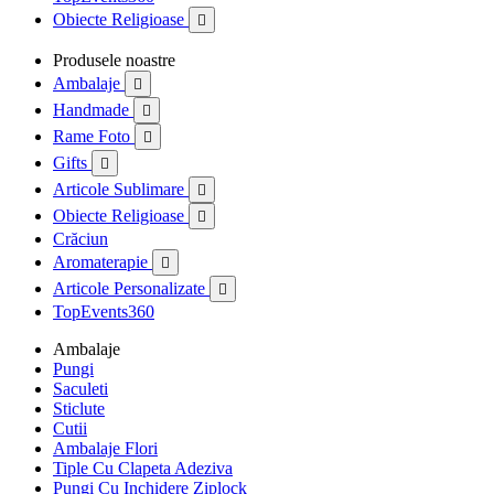
Obiecte Religioase

Produsele noastre
Ambalaje

Handmade

Rame Foto

Gifts

Articole Sublimare

Obiecte Religioase

Crăciun
Aromaterapie

Articole Personalizate

TopEvents360
Ambalaje
Pungi
Saculeti
Sticlute
Cutii
Ambalaje Flori
Tiple Cu Clapeta Adeziva
Pungi Cu Inchidere Ziplock