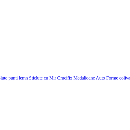
plute punti
lemn
Sticlute cu Mir
Crucifix
Medalioane Auto
Forme coliv