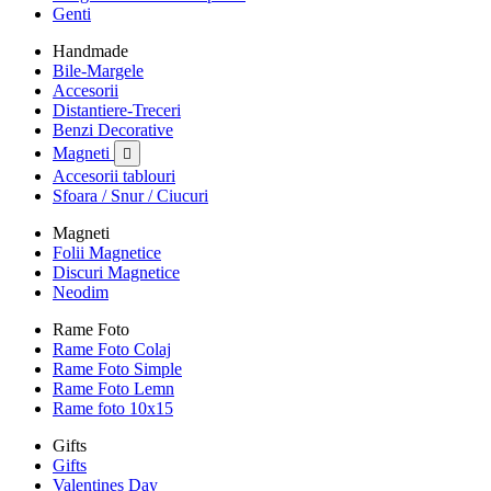
Genti
Handmade
Bile-Margele
Accesorii
Distantiere-Treceri
Benzi Decorative
Magneti

Accesorii tablouri
Sfoara / Snur / Ciucuri
Magneti
Folii Magnetice
Discuri Magnetice
Neodim
Rame Foto
Rame Foto Colaj
Rame Foto Simple
Rame Foto Lemn
Rame foto 10x15
Gifts
Gifts
Valentines Day