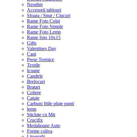
Neodim
Accesorii tablouri
Sfoara / Snur / Ciucuri
Rame Foto Colaj
Rame Foto Simple
Rame Foto Lemn
Rame foto 10x15
Gifts
Valentines Day
Cani
Prese Termice
Textile
Icoane
Candele
Brelocuri
Bratari
Coliere
Catuie
Carbuni fitile plute punti
lemn
Sticlute cu Mir
Crucifix
Medalioane Auto
Forme coliva
Litografii