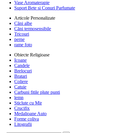
Vase Aromaterapie
Suport Bete si Conuri Parfumate
Articole Personalizate
Căni albe
Căni termosensibile
Tricouri
perne
rame foto
Obiecte Religioase
Icoane
Candele
Brelocuri
Bratari
Coliere
Catuie
Carbuni fitile plute punti
lemn
Sticlute cu Mir
Crucifix
Medalioane Auto
Forme coliva
Litografii