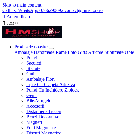
Skip to main content
Call us: WhatsApp 0766290092 contact@hmshop.ro

Autentificare

Cos
0
Produsele noastre
Ambalaje
Handmade
Rame Foto
Gifts
Articole Sublimare
Obie
Pungi
Saculeti
Sticlute
Cutii
Ambalaje Flori
Tiple Cu Clapeta Adeziva
Pungi Cu Inchidere Ziplock
Genti
Bile-Margele
Accesorii
Distantiere-Treceri
Benzi Decorative
Magneti
Folii Magnetice
Discuri Magnetice