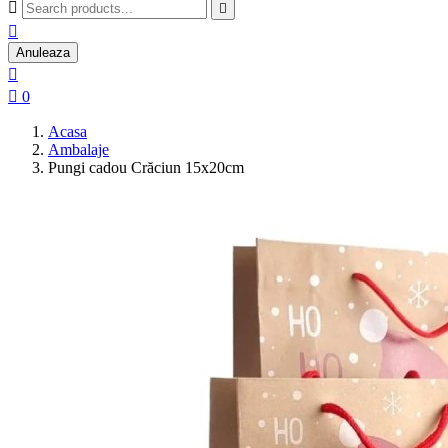



Anuleaza


0
Acasa
Ambalaje
Pungi cadou Crăciun 15x20cm