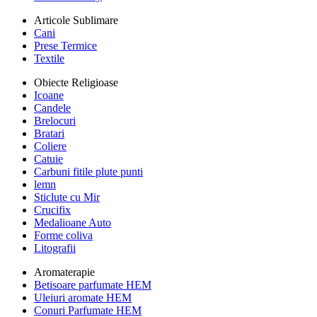
Articole Sublimare
Cani
Prese Termice
Textile
Obiecte Religioase
Icoane
Candele
Brelocuri
Bratari
Coliere
Catuie
Carbuni fitile plute punti
lemn
Sticlute cu Mir
Crucifix
Medalioane Auto
Forme coliva
Litografii
Aromaterapie
Betisoare parfumate HEM
Uleiuri aromate HEM
Conuri Parfumate HEM