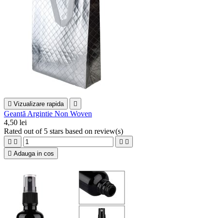

Vizualizare rapida

Geantă Argintie Non Woven
4,50 lei
Rated
out of 5 stars based on
review(s)





Adauga in cos