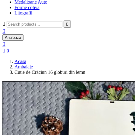
Medalioane Auto
Forme coliva
Litografii



Anuleaza


0
Acasa
Ambalaje
Cutie de Crăciun 16 globuri din lemn