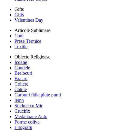
Gifts
Gifts
Valentines Day
Articole Sublimare
Cani
Prese Termice
Textile
Obiecte Religioase
Icoane
Candele
Brelocuri
Bratari
Coliere
Catuie
Carbuni fitile plute punti
lemn
Sticlute cu Mir
Crucifix
Medalioane Auto
Forme coliva
Litografii