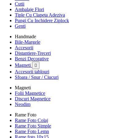
Cutii
Ambalaje Flori
Tiple Cu Clapeta Adeziva
Pungi Cu Inchidere Ziplock
Genti
Handmade
Bile-Margele
Accesorii
Distantiere-Treceri
Benzi Decorative
Magneti

Accesorii tablouri
Sfoara / Snur / Ciucuri
Magneti
Folii Magnetice
Discuri Magnetice
Neodim
Rame Foto
Rame Foto Colaj
Rame Foto Simple
Rame Foto Lemn
Rame foto 10x15