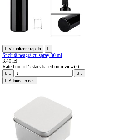

Vizualizare rapida

Sticluță neagră cu spray 30 ml
3,40 lei
Rated
out of 5 stars based on
review(s)





Adauga in cos