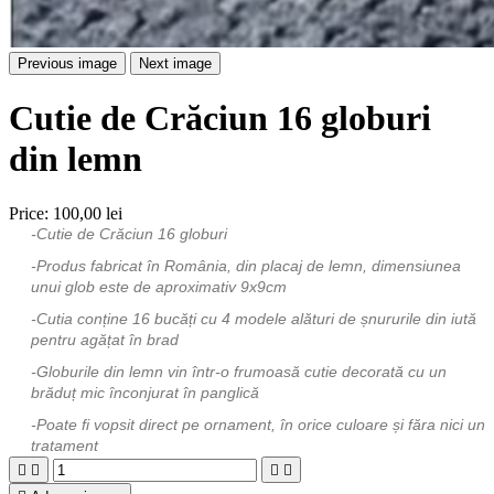
Previous image
Next image
Cutie de Crăciun 16 globuri
din lemn
Price:
100,00 lei
-Cutie de Crăciun 16 globuri
-Produs fabricat în România, din placaj de lemn, dimensiunea
unui glob este de aproximativ 9x9cm
-Cutia conține 16 bucăți cu 4 modele alături de șnururile din iută
pentru agățat în brad
-Globurile din lemn vin într-o frumoasă cutie decorată cu un
brăduț mic înconjurat în panglică
-Poate fi vopsit direct pe ornament, în orice culoare și făra nici un
tratament



