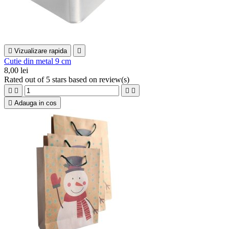

Vizualizare rapida

Cutie din metal 9 cm
8,00 lei
Rated
out of 5 stars based on
review(s)





Adauga in cos