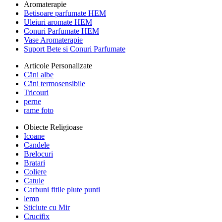
Aromaterapie
Betisoare parfumate HEM
Uleiuri aromate HEM
Conuri Parfumate HEM
Vase Aromaterapie
Suport Bete si Conuri Parfumate
Articole Personalizate
Căni albe
Căni termosensibile
Tricouri
perne
rame foto
Obiecte Religioase
Icoane
Candele
Brelocuri
Bratari
Coliere
Catuie
Carbuni fitile plute punti
lemn
Sticlute cu Mir
Crucifix