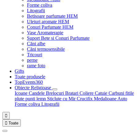
Forme coliva
Litografii
Betisoare parfumate HEM
Uleiuri aromate HEM
Conuri Parfumate HEM
Vase Aromaterapie
Suport Bete si Conuri Parfumate
Căni albe
Căni termosensibile
Tricouri
perne
rame foto
Gifts
Toate produsele
TopEvents360
Obiecte Religioase
Icoane
Candele
Brelocuri
Bratari
Coliere
Catuie
Carbuni fitile
plute punti
lemn
Sticlute cu Mir
Crucifix
Medalioane Auto
Forme coliva
Litografii


Toate