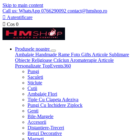
Skip to main content
Call us: WhatsApp 0766290092 contact@hmshop.ro

Autentificare

Cos
0
Produsele noastre
Ambalaje
Handmade
Rame Foto
Gifts
Articole Sublimare
Obiecte Religioase
Crăciun
Aromaterapie
Articole
Personalizate
TopEvents360
Pungi
Saculeti
Sticlute
Cutii
Ambalaje Flori
Tiple Cu Clapeta Adeziva
Pungi Cu Inchidere Ziplock
Genti
Bile-Margele
Accesorii
Distantiere-Treceri
Benzi Decorative
Magneti