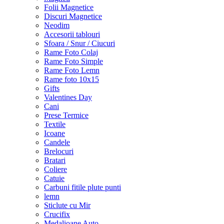
Folii Magnetice
Discuri Magnetice
Neodim
Accesorii tablouri
Sfoara / Snur / Ciucuri
Rame Foto Colaj
Rame Foto Simple
Rame Foto Lemn
Rame foto 10x15
Gifts
Valentines Day
Cani
Prese Termice
Textile
Icoane
Candele
Brelocuri
Bratari
Coliere
Catuie
Carbuni fitile plute punti
lemn
Sticlute cu Mir
Crucifix
Medalioane Auto