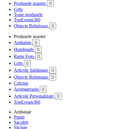
Produsele noastre

Gifts
Toate produsele
TopEvents360
Obiecte Religioase

Produsele noastre
Ambalaje

Handmade

Rame Foto

Gifts

Articole Sublimare

Obiecte Religioase

Crăciun
Aromaterapie

Articole Personalizate

TopEvents360
Ambalaje
Pungi
Saculeti
Sticlute