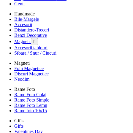
Genti
Handmade
Bile-Margele
Accesorii
Distantiere-Treceri
Benzi Decorative
Magneti

Accesorii tablouri
Sfoara / Snur / Ciucuri
Magneti
Folii Magnetice
Discuri Magnetice
Neodim
Rame Foto
Rame Foto Colaj
Rame Foto Simple
Rame Foto Lemn
Rame foto 10x15
Gifts
Gifts
Valentines Day