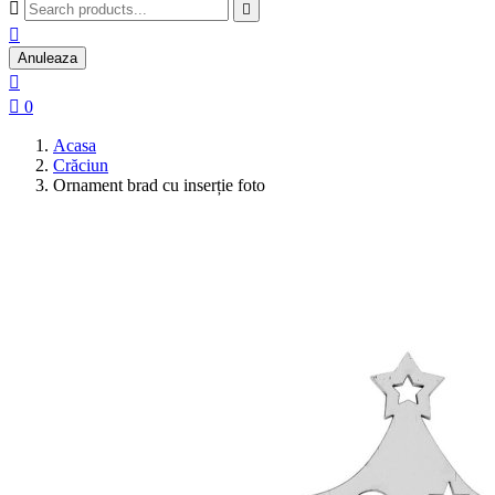



Anuleaza


0
Acasa
Crăciun
Ornament brad cu inserție foto