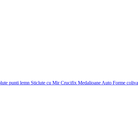
plute punti
lemn
Sticlute cu Mir
Crucifix
Medalioane Auto
Forme coliv