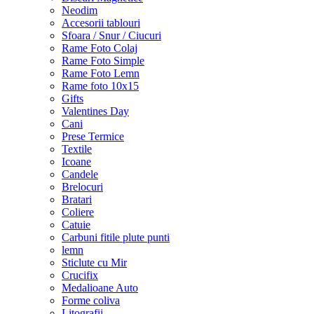
Neodim
Accesorii tablouri
Sfoara / Snur / Ciucuri
Rame Foto Colaj
Rame Foto Simple
Rame Foto Lemn
Rame foto 10x15
Gifts
Valentines Day
Cani
Prese Termice
Textile
Icoane
Candele
Brelocuri
Bratari
Coliere
Catuie
Carbuni fitile plute punti
lemn
Sticlute cu Mir
Crucifix
Medalioane Auto
Forme coliva
Litografii