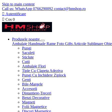
Skip to main content
Call us: WhatsApp 0766290092 contact@hmshop.ro

Autentificare

Cos
0
Produsele noastre
Ambalaje
Handmade
Rame Foto
Gifts
Articole Sublimare
Obie
Pungi
Saculeti
Sticlute
Cutii
Ambalaje Flori
Tiple Cu Clapeta Adeziva
Pungi Cu Inchidere Ziplock
Genti
Bile-Margele
Accesorii
Distantiere-Treceri
Benzi Decorative
Magneti
Folii Magnetice
Discuri Magnetice