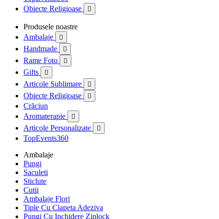
Obiecte Religioase

Produsele noastre
Ambalaje

Handmade

Rame Foto

Gifts

Articole Sublimare

Obiecte Religioase

Crăciun
Aromaterapie

Articole Personalizate

TopEvents360
Ambalaje
Pungi
Saculeti
Sticlute
Cutii
Ambalaje Flori
Tiple Cu Clapeta Adeziva
Pungi Cu Inchidere Ziplock