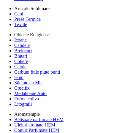
Articole Sublimare
Cani
Prese Termice
Textile
Obiecte Religioase
Icoane
Candele
Brelocuri
Bratari
Coliere
Catuie
Carbuni fitile plute punti
lemn
Sticlute cu Mir
Crucifix
Medalioane Auto
Forme coliva
Litografii
Aromaterapie
Betisoare parfumate HEM
Uleiuri aromate HEM
Conuri Parfumate HEM