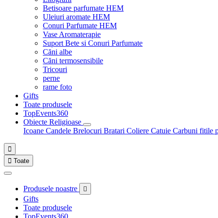
Betisoare parfumate HEM
Uleiuri aromate HEM
Conuri Parfumate HEM
Vase Aromaterapie
Suport Bete si Conuri Parfumate
Căni albe
Căni termosensibile
Tricouri
perne
rame foto
Gifts
Toate produsele
TopEvents360
Obiecte Religioase
Icoane
Candele
Brelocuri
Bratari
Coliere
Catuie
Carbuni fitile 


Toate
Produsele noastre

Gifts
Toate produsele
TopEvents360