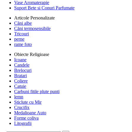
Vase Aromaterapie
Suport Bete si Conuri Parfumate
Articole Personalizate
Căni albe
Căni termosensibile
Tricouri
perne
rame foto
Obiecte Religioase
Icoane
Candele
Brelocuri
Bratari
Coliere
Catuie
Carbuni fitile plute punti
lemn
Sticlute cu Mir
Crucifix
Medalioane Auto
Forme coliva
Litografii