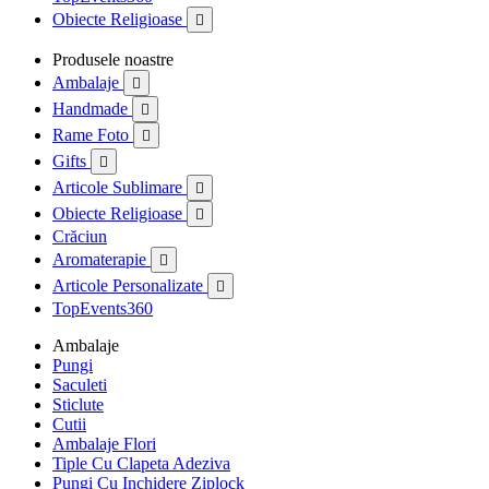
Obiecte Religioase

Produsele noastre
Ambalaje

Handmade

Rame Foto

Gifts

Articole Sublimare

Obiecte Religioase

Crăciun
Aromaterapie

Articole Personalizate

TopEvents360
Ambalaje
Pungi
Saculeti
Sticlute
Cutii
Ambalaje Flori
Tiple Cu Clapeta Adeziva
Pungi Cu Inchidere Ziplock