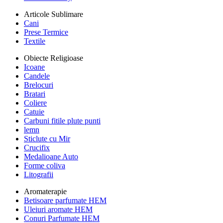
Articole Sublimare
Cani
Prese Termice
Textile
Obiecte Religioase
Icoane
Candele
Brelocuri
Bratari
Coliere
Catuie
Carbuni fitile plute punti
lemn
Sticlute cu Mir
Crucifix
Medalioane Auto
Forme coliva
Litografii
Aromaterapie
Betisoare parfumate HEM
Uleiuri aromate HEM
Conuri Parfumate HEM