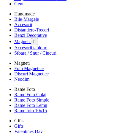
Genti
Handmade
Bile-Margele
Accesorii
Distantiere-Treceri
Benzi Decorative
Magneti

Accesorii tablouri
Sfoara / Snur / Ciucuri
Magneti
Folii Magnetice
Discuri Magnetice
Neodim
Rame Foto
Rame Foto Colaj
Rame Foto Simple
Rame Foto Lemn
Rame foto 10x15
Gifts
Gifts
Valentines Day