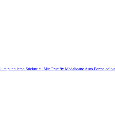
plute punti
lemn
Sticlute cu Mir
Crucifix
Medalioane Auto
Forme coliv