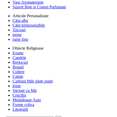
Vase Aromaterapie
Suport Bete si Conuri Parfumate
Articole Personalizate
Căni albe
Căni termosensibile
Tricouri
perne
rame foto
Obiecte Religioase
Icoane
Candele
Brelocuri
Bratari
Coliere
Catuie
Carbuni fitile plute punti
lemn
Sticlute cu Mir
Crucifix
Medalioane Auto
Forme coliva
Litografii