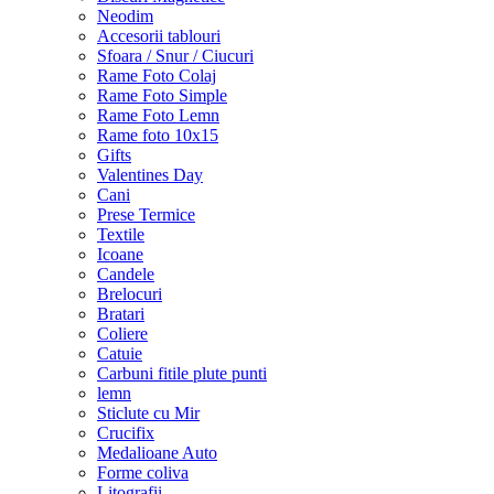
Neodim
Accesorii tablouri
Sfoara / Snur / Ciucuri
Rame Foto Colaj
Rame Foto Simple
Rame Foto Lemn
Rame foto 10x15
Gifts
Valentines Day
Cani
Prese Termice
Textile
Icoane
Candele
Brelocuri
Bratari
Coliere
Catuie
Carbuni fitile plute punti
lemn
Sticlute cu Mir
Crucifix
Medalioane Auto
Forme coliva
Litografii