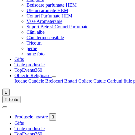
Betisoare parfumate HEM
Uleiuri aromate HEM
Conuri Parfumate HEM
Vase Aromaterapie
Suport Bete si Conuri Parfumate
Căni albe
Căni termosensibile
Tricouri
perne
rame foto
Gifts
Toate produsele
TopEvents360
Obiecte Religioase
Icoane
Candele
Brelocuri
Bratari
Coliere
Catuie
Carbuni fitile 


Toate
Produsele noastre

Gifts
Toate produsele
TopEvents360