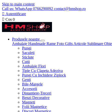
Skip to main content
Call us: WhatsApp 0766290092 contact@hmshop.ro

Autentificare

Cos
0
Produsele noastre
Ambalaje
Handmade
Rame Foto
Gifts
Articole Sublimare
Obie
Pungi
Saculeti
Sticlute
Cutii
Ambalaje Flori
Tiple Cu Clapeta Adeziva
Pungi Cu Inchidere Ziplock
Genti
Bile-Margele
Accesorii
Distantiere-Treceri
Benzi Decorative
Magneti
Folii Magnetice
Discuri Magnetice