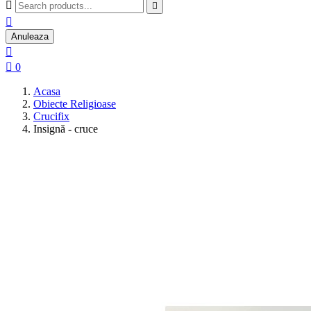



Anuleaza


0
Acasa
Obiecte Religioase
Crucifix
Insignă - cruce