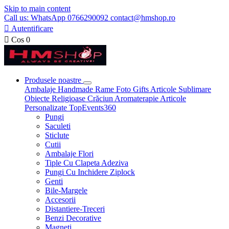
Skip to main content
Call us: WhatsApp 0766290092 contact@hmshop.ro

Autentificare

Cos
0
Produsele noastre
Ambalaje
Handmade
Rame Foto
Gifts
Articole Sublimare
Obiecte Religioase
Crăciun
Aromaterapie
Articole
Personalizate
TopEvents360
Pungi
Saculeti
Sticlute
Cutii
Ambalaje Flori
Tiple Cu Clapeta Adeziva
Pungi Cu Inchidere Ziplock
Genti
Bile-Margele
Accesorii
Distantiere-Treceri
Benzi Decorative
Magneti