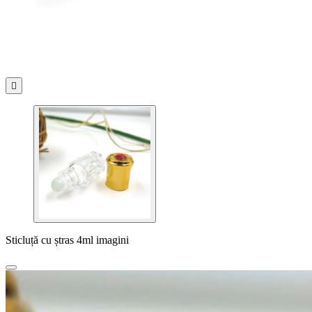

Sticluță cu ștras 4ml imagini