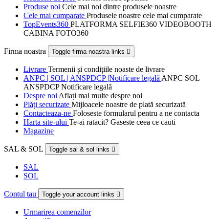
Produse noi
Cele mai noi dintre produsele noastre
Cele mai cumparate
Produsele noastre cele mai cumparate
TopEvents360
PLATFORMA SELFIE360 VIDEOBOOTH
CABINA FOTO360
Firma noastra
Toggle firma noastra links

Livrare
Termenii și condițiile noaste de livrare
ANPC | SOL | ANSPDCP |Notificare legală
ANPC SOL
ANSPDCP Notificare legală
Despre noi
Aflați mai multe despre noi
Plăți securizate
Mijloacele noastre de plată securizată
Contacteaza-ne
Foloseste formularul pentru a ne contacta
Harta site-ului
Te-ai ratacit? Gaseste ceea ce cauti
Magazine
SAL & SOL
Toggle sal & sol links

SAL
SOL
Contul tau
Toggle your account links

Urmarirea comenzilor