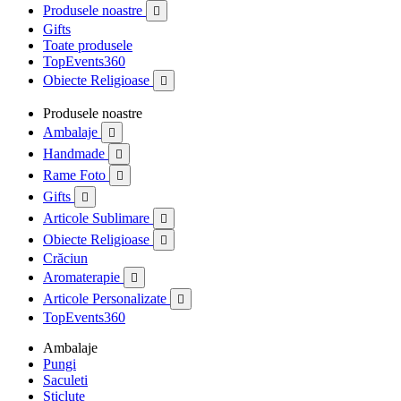
Produsele noastre

Gifts
Toate produsele
TopEvents360
Obiecte Religioase

Produsele noastre
Ambalaje

Handmade

Rame Foto

Gifts

Articole Sublimare

Obiecte Religioase

Crăciun
Aromaterapie

Articole Personalizate

TopEvents360
Ambalaje
Pungi
Saculeti
Sticlute