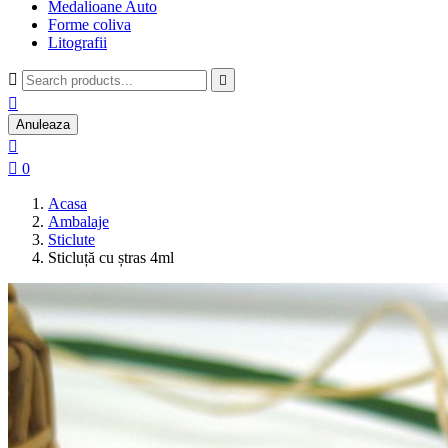
Medalioane Auto
Forme coliva
Litografii



Anuleaza


0
Acasa
Ambalaje
Sticlute
Sticluță cu ștras 4ml