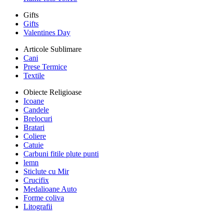
Gifts
Gifts
Valentines Day
Articole Sublimare
Cani
Prese Termice
Textile
Obiecte Religioase
Icoane
Candele
Brelocuri
Bratari
Coliere
Catuie
Carbuni fitile plute punti
lemn
Sticlute cu Mir
Crucifix
Medalioane Auto
Forme coliva
Litografii