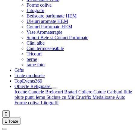
Forme coliva
Litografii
Betisoare parfumate HEM
Uleiuri aromate HEM
Conuri Parfumate HEM
Vase Aromaterapie
Suport Bete si Conuri Parfumate
Căni albe
Căni termosensibile
Tricouri
perne
rame foto
Gifts
Toate produsele
TopEvents360
Obiecte Religioase
Icoane
Candele
Brelocuri
Bratari
Coliere
Catuie
Carbuni fitile
plute punti
lemn
Sticlute cu Mir
Crucifix
Medalioane Auto
Forme coliva
Litografii


Toate