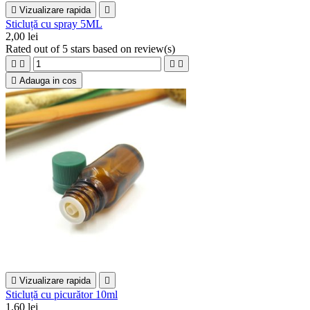

Vizualizare rapida

Sticluță cu spray 5ML
2,00 lei
Rated
out of 5 stars based on
review(s)





Adauga in cos

Vizualizare rapida

Sticluță cu picurător 10ml
1,60 lei