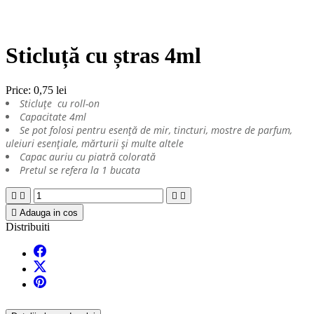
Sticluță cu ștras 4ml
Price:
0,75 lei
Sticluțe cu roll-on
Capacitate 4ml
Se pot folosi pentru esență de mir, tincturi, mostre de parfum,
uleiuri esențiale, mărturii și multe altele
Capac auriu cu piatră colorată
Pretul se refera la 1 bucata





Adauga in cos
Distribuiti