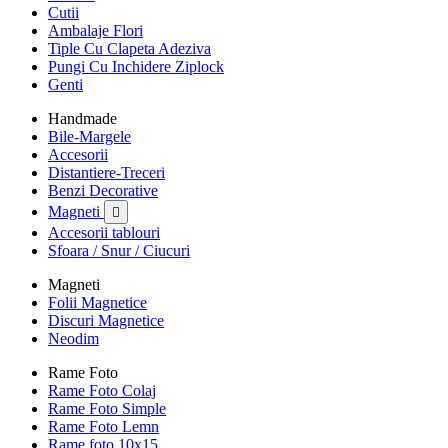
Cutii
Ambalaje Flori
Tiple Cu Clapeta Adeziva
Pungi Cu Inchidere Ziplock
Genti
Handmade
Bile-Margele
Accesorii
Distantiere-Treceri
Benzi Decorative
Magneti

Accesorii tablouri
Sfoara / Snur / Ciucuri
Magneti
Folii Magnetice
Discuri Magnetice
Neodim
Rame Foto
Rame Foto Colaj
Rame Foto Simple
Rame Foto Lemn
Rame foto 10x15