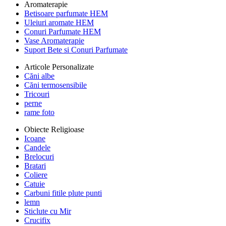
Aromaterapie
Betisoare parfumate HEM
Uleiuri aromate HEM
Conuri Parfumate HEM
Vase Aromaterapie
Suport Bete si Conuri Parfumate
Articole Personalizate
Căni albe
Căni termosensibile
Tricouri
perne
rame foto
Obiecte Religioase
Icoane
Candele
Brelocuri
Bratari
Coliere
Catuie
Carbuni fitile plute punti
lemn
Sticlute cu Mir
Crucifix