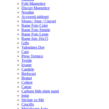
Folii Magnetice
Discuri Magnetice
Neodim
Accesorii tablouri
Sfoara / Snur / Ciucuri
Rame Foto Colaj
Rame Foto Simple
Rame Foto Lemn
Rame foto 10x15
Gifts
Valentines Day
Cani
Prese Termice
Textile
Icoane
Candele
Brelocuri
Bratari
Coliere
Catuie
Carbuni fitile plute punti
lemn
Sticlute cu Mir
Crucifix
Medalioane Auto