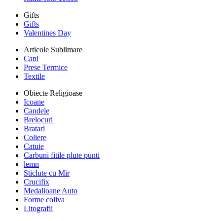
Gifts
Gifts
Valentines Day
Articole Sublimare
Cani
Prese Termice
Textile
Obiecte Religioase
Icoane
Candele
Brelocuri
Bratari
Coliere
Catuie
Carbuni fitile plute punti
lemn
Sticlute cu Mir
Crucifix
Medalioane Auto
Forme coliva
Litografii