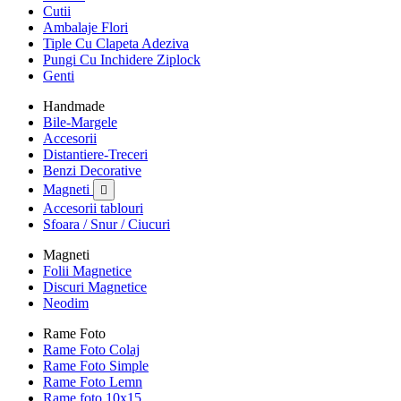
Cutii
Ambalaje Flori
Tiple Cu Clapeta Adeziva
Pungi Cu Inchidere Ziplock
Genti
Handmade
Bile-Margele
Accesorii
Distantiere-Treceri
Benzi Decorative
Magneti

Accesorii tablouri
Sfoara / Snur / Ciucuri
Magneti
Folii Magnetice
Discuri Magnetice
Neodim
Rame Foto
Rame Foto Colaj
Rame Foto Simple
Rame Foto Lemn
Rame foto 10x15