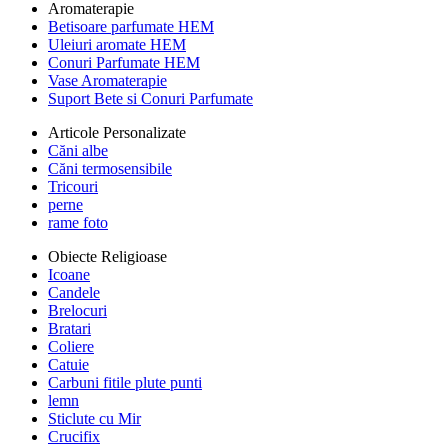
Aromaterapie
Betisoare parfumate HEM
Uleiuri aromate HEM
Conuri Parfumate HEM
Vase Aromaterapie
Suport Bete si Conuri Parfumate
Articole Personalizate
Căni albe
Căni termosensibile
Tricouri
perne
rame foto
Obiecte Religioase
Icoane
Candele
Brelocuri
Bratari
Coliere
Catuie
Carbuni fitile plute punti
lemn
Sticlute cu Mir
Crucifix