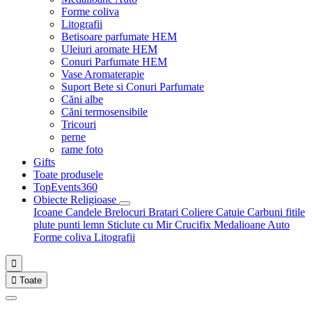
Forme coliva
Litografii
Betisoare parfumate HEM
Uleiuri aromate HEM
Conuri Parfumate HEM
Vase Aromaterapie
Suport Bete si Conuri Parfumate
Căni albe
Căni termosensibile
Tricouri
perne
rame foto
Gifts
Toate produsele
TopEvents360
Obiecte Religioase
Icoane
Candele
Brelocuri
Bratari
Coliere
Catuie
Carbuni fitile
plute punti
lemn
Sticlute cu Mir
Crucifix
Medalioane Auto
Forme coliva
Litografii


Toate