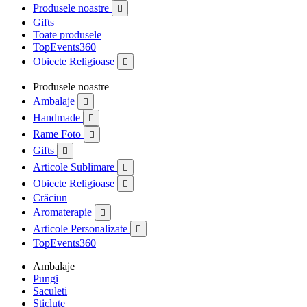
Produsele noastre

Gifts
Toate produsele
TopEvents360
Obiecte Religioase

Produsele noastre
Ambalaje

Handmade

Rame Foto

Gifts

Articole Sublimare

Obiecte Religioase

Crăciun
Aromaterapie

Articole Personalizate

TopEvents360
Ambalaje
Pungi
Saculeti
Sticlute