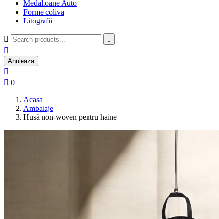
Medalioane Auto
Forme coliva
Litografii



Anuleaza


0
Acasa
Ambalaje
Husă non-woven pentru haine