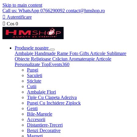
Skip to main content
Call us: WhatsApp 0766290092 contact@hmshop.ro

Autentificare

Cos
0
Produsele noastre
Ambalaje
Handmade
Rame Foto
Gifts
Articole Sublimare
Obiecte Religioase
Crăciun
Aromaterapie
Articole
Personalizate
TopEvents360
Pungi
Saculeti
Sticlute
Cutii
Ambalaje Flori
Tiple Cu Clapeta Adeziva
Pungi Cu Inchidere Ziplock
Genti
Bile-Margele
Accesorii
Distantiere-Treceri
Benzi Decorative
Magneti