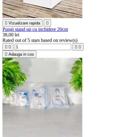

Vizualizare rapida

Pungi stand up cu inchidere 20cm
38,00 lei
Rated
out of 5 stars based on
review(s)





Adauga in cos