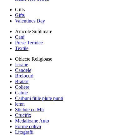
Gifts
Gifts
Valentines Day
Articole Sublimare
Cani
Prese Termice
Textile
Obiecte Religioase
Icoane
Candele
Brelocuri
Bratari
Coliere
Catuie
Carbuni fitile plute punti
lemn
Sticlute cu Mir
Crucifix
Medalioane Auto
Forme coliva
Litografii