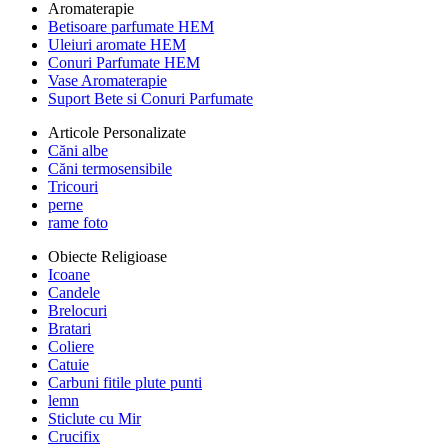
Aromaterapie
Betisoare parfumate HEM
Uleiuri aromate HEM
Conuri Parfumate HEM
Vase Aromaterapie
Suport Bete si Conuri Parfumate
Articole Personalizate
Căni albe
Căni termosensibile
Tricouri
perne
rame foto
Obiecte Religioase
Icoane
Candele
Brelocuri
Bratari
Coliere
Catuie
Carbuni fitile plute punti
lemn
Sticlute cu Mir
Crucifix