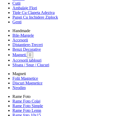
Cutii
Ambalaje Flori
Tiple Cu Clapeta Adeziva
Pungi Cu Inchidere Ziplock
Genti
Handmade
Bile-Margele
Accesorii
Distantiere-Treceri
Benzi Decorative
Magneti

Accesorii tablouri
Sfoara / Snur / Ciucuri
Magneti
Folii Magnetice
Discuri Magnetice
Neodim
Rame Foto
Rame Foto Colaj
Rame Foto Simple
Rame Foto Lemn
Rame foto 10x15