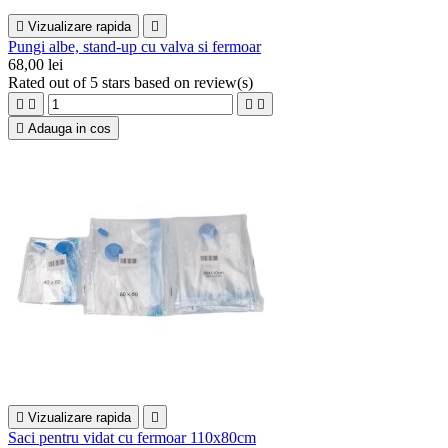

Vizualizare rapida

Pungi albe, stand-up cu valva si fermoar
68,00 lei
Rated
out of 5 stars based on
review(s)





Adauga in cos

Vizualizare rapida

Saci pentru vidat cu fermoar 110x80cm