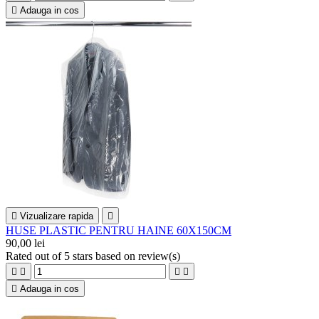

Adauga in cos

Vizualizare rapida

HUSE PLASTIC PENTRU HAINE 60X150CM
90,00 lei
Rated
out of 5 stars based on
review(s)





Adauga in cos