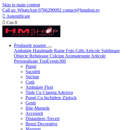
Skip to main content
Call us: WhatsApp 0766290092 contact@hmshop.ro

Autentificare

Cos
0
Produsele noastre
Ambalaje
Handmade
Rame Foto
Gifts
Articole Sublimare
Obiecte Religioase
Crăciun
Aromaterapie
Articole
Personalizate
TopEvents360
Pungi
Saculeti
Sticlute
Cutii
Ambalaje Flori
Tiple Cu Clapeta Adeziva
Pungi Cu Inchidere Ziplock
Genti
Bile-Margele
Accesorii
Distantiere-Treceri
Benzi Decorative
Magneti