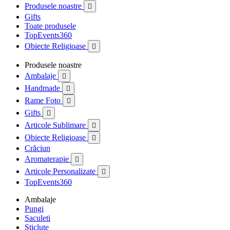
Produsele noastre

Gifts
Toate produsele
TopEvents360
Obiecte Religioase

Produsele noastre
Ambalaje

Handmade

Rame Foto

Gifts

Articole Sublimare

Obiecte Religioase

Crăciun
Aromaterapie

Articole Personalizate

TopEvents360
Ambalaje
Pungi
Saculeti
Sticlute