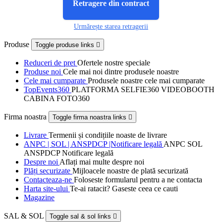
Retragere din contract
Urmărește starea retragerii
Produse
Toggle produse links

Reduceri de pret
Ofertele nostre speciale
Produse noi
Cele mai noi dintre produsele noastre
Cele mai cumparate
Produsele noastre cele mai cumparate
TopEvents360
PLATFORMA SELFIE360 VIDEOBOOTH
CABINA FOTO360
Firma noastra
Toggle firma noastra links

Livrare
Termenii și condițiile noaste de livrare
ANPC | SOL | ANSPDCP |Notificare legală
ANPC SOL
ANSPDCP Notificare legală
Despre noi
Aflați mai multe despre noi
Plăți securizate
Mijloacele noastre de plată securizată
Contacteaza-ne
Foloseste formularul pentru a ne contacta
Harta site-ului
Te-ai ratacit? Gaseste ceea ce cauti
Magazine
SAL & SOL
Toggle sal & sol links
