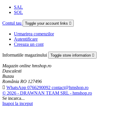
SAL
SOL
Contul tau
Toggle your account links

Urmarirea comenzilor
Autentificare
Creeaza un cont
Informatiile magazinului
Toggle store information

Magazin online hmshop.ro
Dascalesti
Buzau
România RO 127496

WhatsApp 0766290092 contact@hmshop.ro
© 2026 - DRAWNAN TEAM SRL - hmshop.ro
Se incarca...
Inapoi la inceput