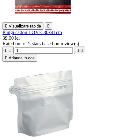

Vizualizare rapida

Pungi cadou LOVE 30x41cm
39,00 lei
Rated
out of 5 stars based on
review(s)





Adauga in cos