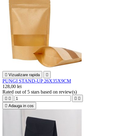

Vizualizare rapida

PUNGI STAND-UP 26X35X9CM
128,00 lei
Rated
out of 5 stars based on
review(s)





Adauga in cos