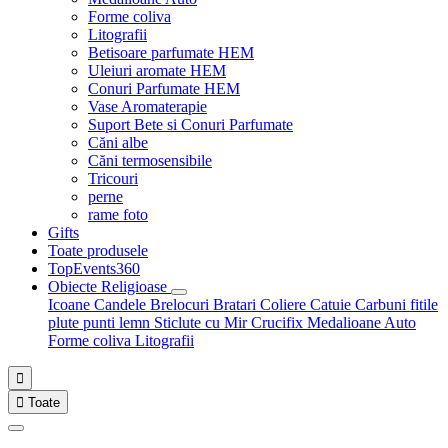
Forme coliva
Litografii
Betisoare parfumate HEM
Uleiuri aromate HEM
Conuri Parfumate HEM
Vase Aromaterapie
Suport Bete si Conuri Parfumate
Căni albe
Căni termosensibile
Tricouri
perne
rame foto
Gifts
Toate produsele
TopEvents360
Obiecte Religioase
Icoane
Candele
Brelocuri
Bratari
Coliere
Catuie
Carbuni fitile
plute punti
lemn
Sticlute cu Mir
Crucifix
Medalioane Auto
Forme coliva
Litografii


Toate