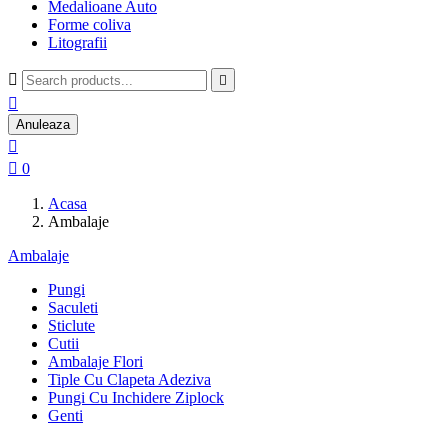
Medalioane Auto
Forme coliva
Litografii



Anuleaza


0
Acasa
Ambalaje
Ambalaje
Pungi
Saculeti
Sticlute
Cutii
Ambalaje Flori
Tiple Cu Clapeta Adeziva
Pungi Cu Inchidere Ziplock
Genti