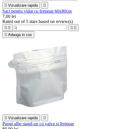

Vizualizare rapida

Saci pentru vidat cu fermoar 60x80cm
7,00 lei
Rated
out of 5 stars based on
review(s)





Adauga in cos

Vizualizare rapida

Pungi albe stand-up cu valva si fermoar
80,00 lei