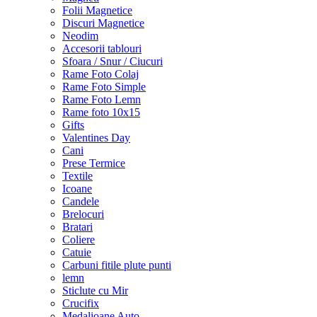
Folii Magnetice
Discuri Magnetice
Neodim
Accesorii tablouri
Sfoara / Snur / Ciucuri
Rame Foto Colaj
Rame Foto Simple
Rame Foto Lemn
Rame foto 10x15
Gifts
Valentines Day
Cani
Prese Termice
Textile
Icoane
Candele
Brelocuri
Bratari
Coliere
Catuie
Carbuni fitile plute punti
lemn
Sticlute cu Mir
Crucifix
Medalioane Auto